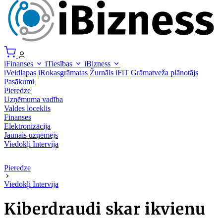
iFinanses
iTiesības
iBizness
iVeidlapas
iRokasgrāmatas
Žurnāls iFiT
Grāmatveža plānotājs
Pasākumi
Pieredze
Uzņēmuma vadība
Valdes loceklis
Finanses
Elektronizācija
Jaunais uzņēmējs
Viedokļi
Intervija
Pieredze
Viedokļi
Intervija
Kiberdraudi skar ikvienu