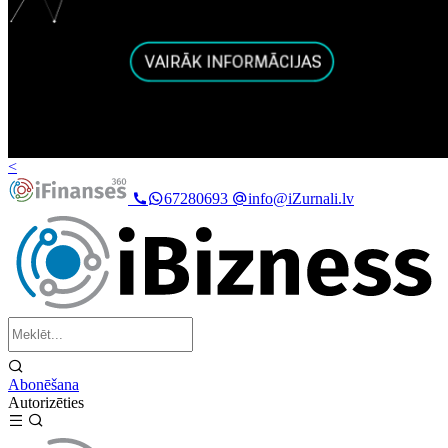
<
67280693
info@iZurnali.lv
Abonēšana
Autorizēties