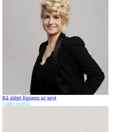
Kā slēgt līgumu ar sevi
Valdes loceklis