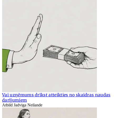
Vai uzņēmums drīkst atteikties no skaidras naudas
darījumiem
Atbild Jadviga Neilande