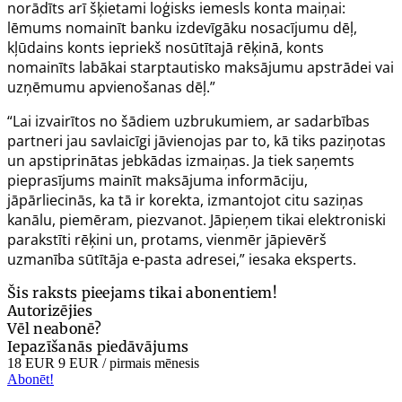
norādīts arī šķietami loģisks iemesls konta maiņai:
lēmums nomainīt banku izdevīgāku nosacījumu dēļ,
kļūdains konts iepriekš nosūtītajā rēķinā, konts
nomainīts labākai starptautisko maksājumu apstrādei vai
uzņēmumu apvienošanas dēļ.”
“Lai izvairītos no šādiem uzbrukumiem, ar sadarbības
partneri jau savlaicīgi jāvienojas par to, kā tiks paziņotas
un apstiprinātas jebkādas izmaiņas. Ja tiek saņemts
pieprasījums mainīt maksājuma informāciju,
jāpārliecinās, ka tā ir korekta, izmantojot citu saziņas
kanālu, piemēram, piezvanot. Jāpieņem tikai elektroniski
parakstīti rēķini un, protams, vienmēr jāpievērš
uzmanība sūtītāja e-pasta adresei,” iesaka eksperts.
Šis raksts pieejams tikai abonentiem!
Autorizējies
Vēl neabonē?
Iepazīšanās piedāvājums
18 EUR
9 EUR
/ pirmais mēnesis
Abonēt!