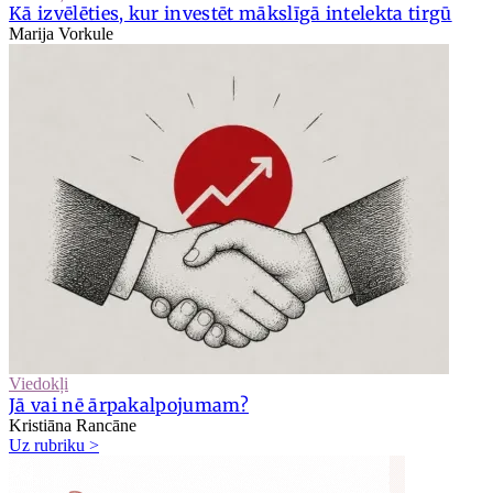
Kā izvēlēties, kur investēt mākslīgā intelekta tirgū
Marija Vorkule
Viedokļi
Jā vai nē ārpakalpojumam?
Kristiāna Rancāne
Uz rubriku >