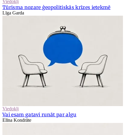
Viedokļi
Tūrisma nozare ģeopolitiskās krīzes ietekmē
Līga Garda
Viedokļi
Vai esam gatavi runāt par algu
Elīna Kondrāte