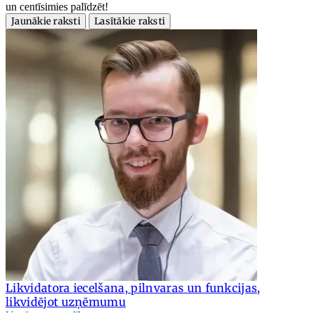
un centīsimies palīdzēt!
Jaunākie raksti
Lasītākie raksti
Likvidatora iecelšana, pilnvaras un funkcijas,
likvidējot uzņēmumu