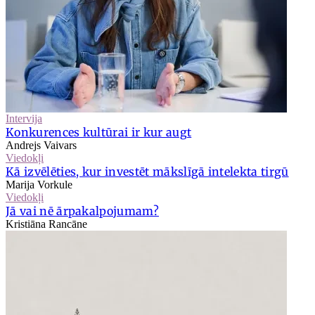
Intervija
Konkurences kultūrai ir kur augt
Andrejs Vaivars
Viedokļi
Kā izvēlēties, kur investēt mākslīgā intelekta tirgū
Marija Vorkule
Viedokļi
Jā vai nē ārpakalpojumam?
Kristiāna Rancāne