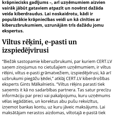
krāpniecisks gadījums –, arī uzņēmumiem aizvien
vairāk jābūt gataviem atpazīt un novērst dažāda
veida kiberdraudus. Lai noskaidrotu, kādi ir
populārākie krāpniecības veidi un kā cīnīties ar
kiberuzbrukumiem, uzrunājām trīs dažādu jomu
ekspertus.
Viltus rēķini, e-pasti un
izspiedējvīrusi
“Biežāk sastopamie kiberuzbrukumi, par kuriem CERT.LV
saņem ziņojumus no cietušajiem uzņēmumiem, ir viltus
rēķini, viltus e-pasti grāmatvežiem, izspiedējvīrusi, kā arī
uzbrukumi piegāžu ķēdei,” atklāj CERT.LV kiberdrošības
eksperts Gints Mālkalnietis. “Viltus rēķins parasti tiek
saņemts it kā no sadarbības partnera. Tas satur precīzu
informāciju par preci vai pakalpojumu, kuru uzņēmums
vēlas iegādāties, un korektus abu pušu rekvizītus,
izņemot bankas kontu, uz kuru jāveic maksājums. Lai
maksātājam nerastos aizdomas, viltotajā e-pastā tiek