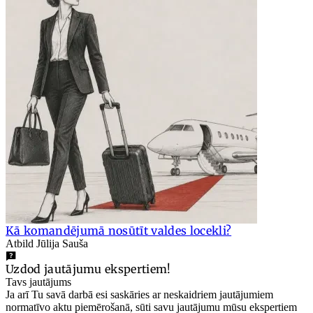
Kā komandējumā nosūtīt valdes locekli?
Atbild Jūlija Sauša
Uzdod jautājumu ekspertiem!
Tavs jautājums
Ja arī Tu savā darbā esi saskāries ar neskaidriem jautājumiem
normatīvo aktu piemērošanā, sūti savu jautājumu mūsu ekspertiem