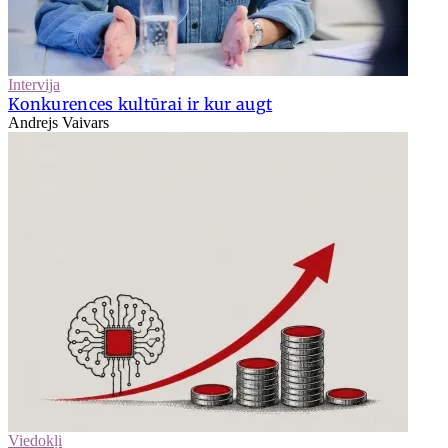
Intervija
Konkurences kultūrai ir kur augt
Andrejs Vaivars
Viedokļi