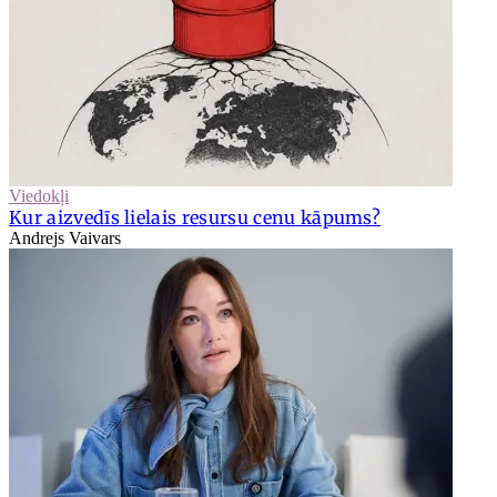
Viedokļi
Kur aizvedīs lielais resursu cenu kāpums?
Andrejs Vaivars