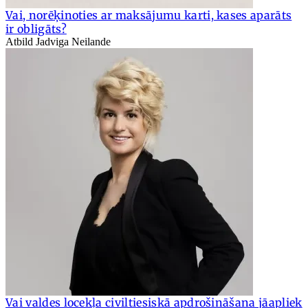
Vai, norēķinoties ar maksājumu karti, kases aparāts
ir obligāts?
Atbild Jadviga Neilande
Vai valdes locekļa civiltiesiskā apdrošināšana jāapliek