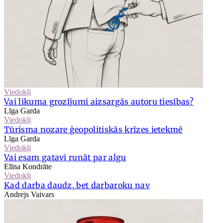
Viedokļi
Vai likuma grozījumi aizsargās autoru tiesības?
Līga Garda
Viedokļi
Tūrisma nozare ģeopolitiskās krīzes ietekmē
Līga Garda
Viedokļi
Vai esam gatavi runāt par algu
Elīna Kondrāte
Viedokļi
Kad darba daudz, bet darbaroku nav
Andrejs Vaivars