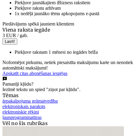
Piekļuve jaunākajiem iBizness rakstiem
Piekļuve rakstu arhīvam
1x nedēļā jaunāko tēmu apkopojums e-pastā
Piedāvājums spēkā jauniem klientiem
Viena raksta iegāde
3 EUR
/ gab.
Lasīt!
Piekļuve rakstam 1 mēnesi no iegādes brīža
Noformējot pirkumu, netiek piesaistīta maksājumu karte un nenotiek
automātiski maksājumi!
Apskatīt citas abonēšanas iespējas
Pamanīji kļūdu?
Iezīmē tekstu un spied "ziņot par kļūdu".
Tēmas
ārpakalpojuma grāmatvedība
elektroniskais paraksts
elektroniskie rēķini
ļaunprogrammatūras
Vēl no šīs rubrikas