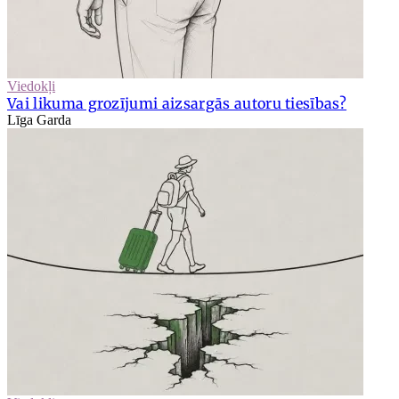
Viedokļi
Vai likuma grozījumi aizsargās autoru tiesības?
Līga Garda