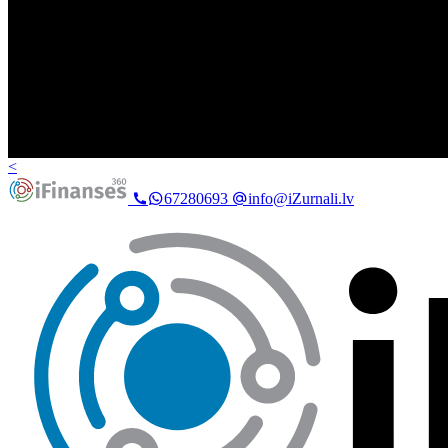
<
67280693
info@iZurnali.lv