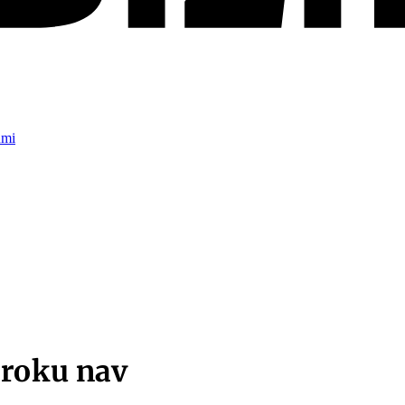
umi
aroku nav