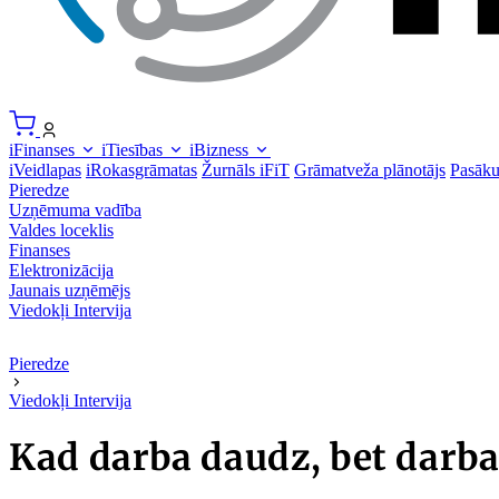
iFinanses
iTiesības
iBizness
iVeidlapas
iRokasgrāmatas
Žurnāls iFiT
Grāmatveža plānotājs
Pasāk
Pieredze
Uzņēmuma vadība
Valdes loceklis
Finanses
Elektronizācija
Jaunais uzņēmējs
Viedokļi
Intervija
Pieredze
Viedokļi
Intervija
Kad darba daudz, bet darb