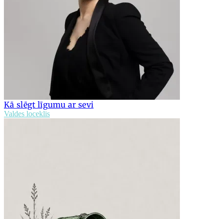
Kā slēgt līgumu ar sevi
Valdes loceklis