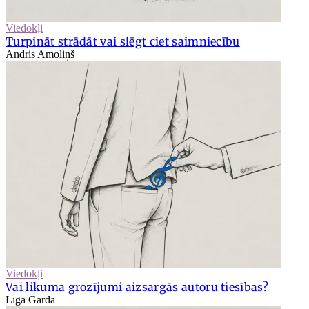
Viedokļi
Turpināt strādāt vai slēgt ciet saimniecību
Andris Amoliņš
Viedokļi
Vai likuma grozījumi aizsargās autoru tiesības?
Līga Garda