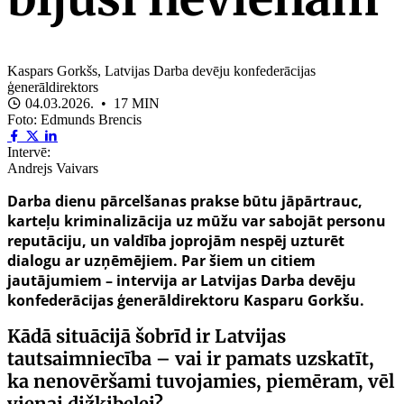
Kaspars Gorkšs, Latvijas Darba devēju konfederācijas
ģenerāldirektors
04.03.2026. • 17 MIN
Foto: Edmunds Brencis
Intervē:
Andrejs Vaivars
Darba dienu pārcelšanas prakse būtu jāpārtrauc,
karteļu kriminalizācija uz mūžu var sabojāt personu
reputāciju, un valdība joprojām nespēj uzturēt
dialogu ar uzņēmējiem. Par šiem un citiem
jautājumiem – intervija ar Latvijas Darba devēju
konfederācijas ģenerāldirektoru Kasparu Gorkšu.
Kādā situācijā šobrīd ir Latvijas
tautsaimniecība – vai ir pamats uzskatīt,
ka nenovēršami tuvojamies, piemēram, vēl
vienai dižķibelei?