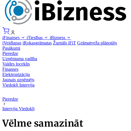
iFinanses
iTiesības
iBizness
iVeidlapas
iRokasgrāmatas
Žurnāls iFiT
Grāmatveža plānotājs
Pasākumi
Pieredze
Uzņēmuma vadība
Valdes loceklis
Finanses
Elektronizācija
Jaunais uzņēmējs
Viedokļi
Intervija
Pieredze
Intervija
Viedokļi
Vēlme samazināt