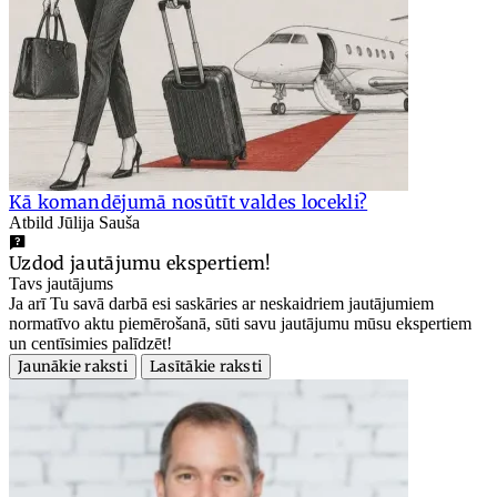
Kā komandējumā nosūtīt valdes locekli?
Atbild Jūlija Sauša
Uzdod jautājumu ekspertiem!
Tavs jautājums
Ja arī Tu savā darbā esi saskāries ar neskaidriem jautājumiem
normatīvo aktu piemērošanā, sūti savu jautājumu mūsu ekspertiem
un centīsimies palīdzēt!
Jaunākie raksti
Lasītākie raksti