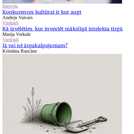
Intervija
Konkurences kultūrai ir kur augt
Andrejs Vaivars
Viedokļi
Kā izvēlēties, kur investēt mākslīgā intelekta tirgū
Marija Vorkule
Viedokļi
Jā vai nē ārpakalpojumam?
Kristiāna Rancāne