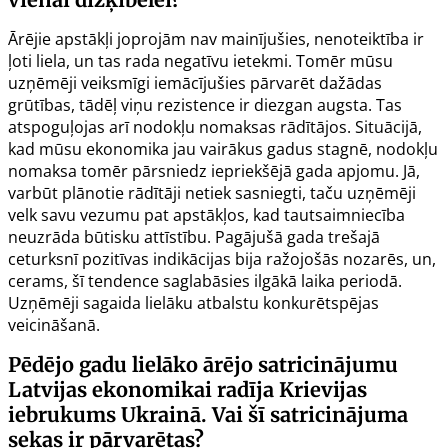
Ārējie apstākļi joprojām nav mainījušies, nenoteiktība ir
ļoti liela, un tas rada negatīvu ietekmi. Tomēr mūsu
uzņēmēji veiksmīgi iemācījušies pārvarēt dažādas
grūtības, tādēļ viņu rezistence ir diezgan augsta. Tas
atspoguļojas arī nodokļu nomaksas rādītājos. Situācijā,
kad mūsu ekonomika jau vairākus gadus stagnē, nodokļu
nomaksa tomēr pārsniedz iepriekšējā gada apjomu. Jā,
varbūt plānotie rādītāji netiek sasniegti, taču uzņēmēji
velk savu vezumu pat apstākļos, kad tautsaimniecība
neuzrāda būtisku attīstību. Pagājušā gada trešajā
ceturksnī pozitīvas indikācijas bija ražojošās nozarēs, un,
cerams, šī tendence saglabāsies ilgākā laika periodā.
Uzņēmēji sagaida lielāku atbalstu konkurētspējas
veicināšanā.
Pēdējo gadu lielāko ārējo satricinājumu
Latvijas ekonomikai radīja Krievijas
iebrukums Ukrainā. Vai šī satricinājuma
sekas ir pārvarētas?