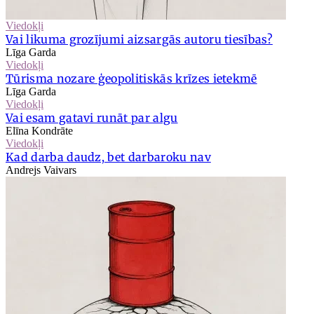
Viedokļi
Vai likuma grozījumi aizsargās autoru tiesības?
Līga Garda
Viedokļi
Tūrisma nozare ģeopolitiskās krīzes ietekmē
Līga Garda
Viedokļi
Vai esam gatavi runāt par algu
Elīna Kondrāte
Viedokļi
Kad darba daudz, bet darbaroku nav
Andrejs Vaivars