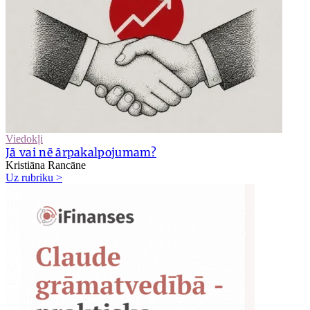
Viedokļi
Jā vai nē ārpakalpojumam?
Kristiāna Rancāne
Uz rubriku >