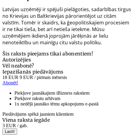
Latvijas uzņēmēji ir spējuši pielāgoties, sadarbības tirgus
no Krievijas un Baltkrievijas pārorientējot uz citām
valstīm. Tomēr ir skaidrs, ka ģeopolitiskajiem procesiem
ir ne tikai tieša, bet arī netieša ietekme. Mūsu
uzņēmējiem ikdienā joprojām jārēķinās ar lielu
nenoteiktību un mainīgu citu valstu politiku.
Šis raksts pieejams tikai abonentiem!
Autorizējies
Vēl neabonē?
Iepazīšanās piedāvājums
18 EUR
9 EUR
/ pirmais mēnesis
Abonēt!
Piekļuve jaunākajiem iBizness rakstiem
Piekļuve rakstu arhīvam
1x nedēļā jaunāko tēmu apkopojums e-pastā
Piedāvājums spēkā jauniem klientiem
Viena raksta iegāde
3 EUR
/ gab.
Lasīt!