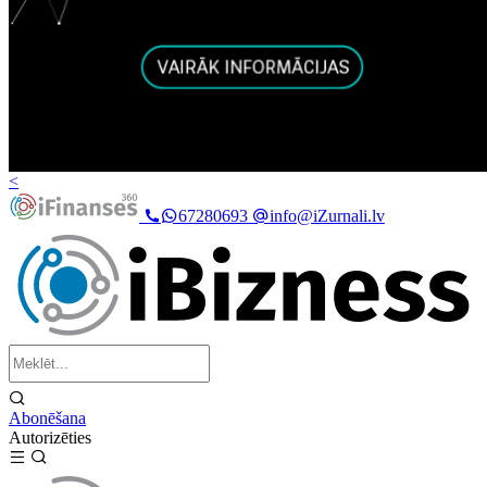
<
67280693
info@iZurnali.lv
Abonēšana
Autorizēties