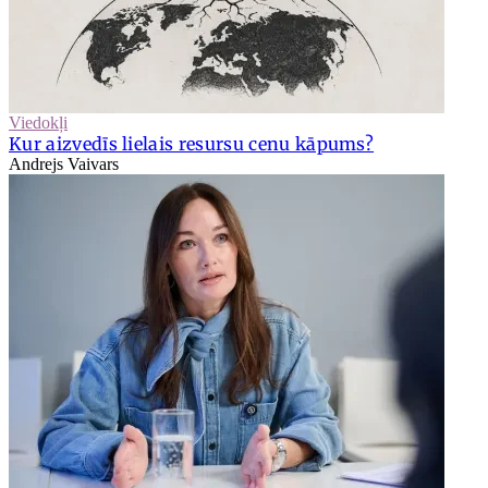
Viedokļi
Kur aizvedīs lielais resursu cenu kāpums?
Andrejs Vaivars