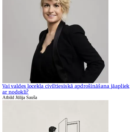
Vai valdes locekļa civiltiesiskā apdrošināšana jāapliek
ar nodokli?
Atbild Jūlija Sauša