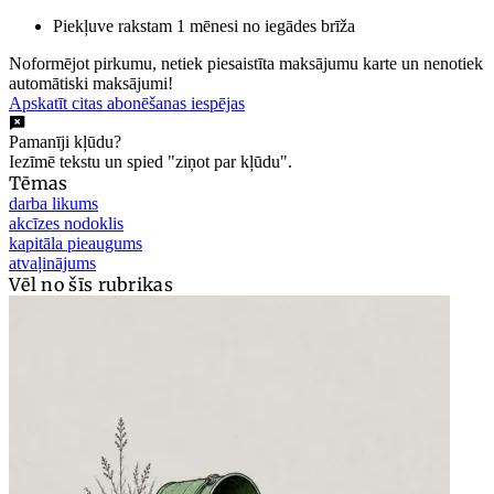
Piekļuve rakstam 1 mēnesi no iegādes brīža
Noformējot pirkumu, netiek piesaistīta maksājumu karte un nenotiek
automātiski maksājumi!
Apskatīt citas abonēšanas iespējas
Pamanīji kļūdu?
Iezīmē tekstu un spied "ziņot par kļūdu".
Tēmas
darba likums
akcīzes nodoklis
kapitāla pieaugums
atvaļinājums
Vēl no šīs rubrikas