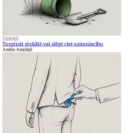
Viedokļi
Turpināt strādāt vai slēgt ciet saimniecību
Andris Amoliņš