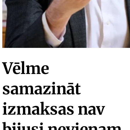
Vēlme
samazināt
izmaksas nav
bijusi nevienam