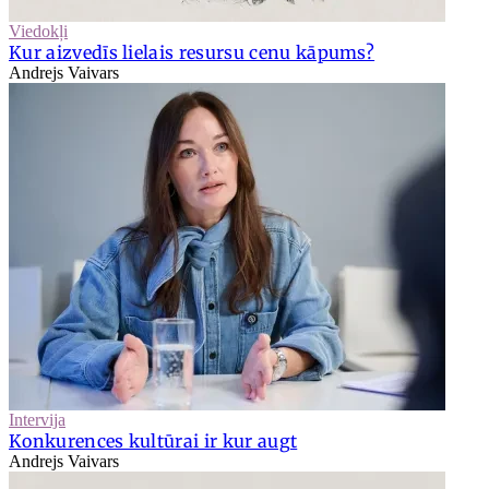
Viedokļi
Kur aizvedīs lielais resursu cenu kāpums?
Andrejs Vaivars
Intervija
Konkurences kultūrai ir kur augt
Andrejs Vaivars