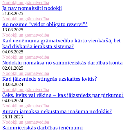
Nodokļi un grāmatvedība
Ja nav nomaksāti nodokļi
21.08.2025
Nodokļi un grāmatvedība
Ko nozīmē “veidot obligāto rezervi”?
13.08.2025
Nodokļi un grāmatvedība
Kad uzņēmuma grāmatvedību kārto vienkāršā, bet
kad divkāršā ieraksta sistēmā?
04.06.2025
Nodokļi un grāmatvedība
Nodokļu nomaksa no saimnieciskās darbības konta
02.01.2025
Nodokļi un grāmatvedība
Kad jāizsniedz stingrās uzskaites kvītis?
13.08.2024
Nodokļi un grāmatvedība
Čeks, kvīts vai rēķins – kas jāizsniedz par pirkumu?
04.06.2024
Nodokļi un grāmatvedība
Kuram jāmaksā nekustamā īpašuma nodoklis?
28.11.2023
Nodokļi un grāmatvedība
Saimnieciskās darbības ieņēmumi