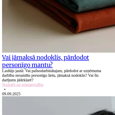
Vai jāmaksā nodoklis, pārdodot
personīgo mantu?
Lasītājs jautā: Vai pašnodarbinātajam, pārdodot ar uzņēmuma
darbību nesaistītu personīgo lietu, jāmaksā nodoklis? Vai šis
darījums jādeklarē?
Nodokļi un grāmatvedība
•
09.09.2025