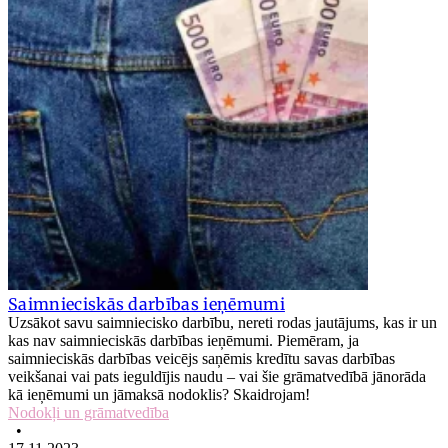
Saimnieciskās darbības ieņēmumi
Uzsākot savu saimniecisko darbību, nereti rodas jautājums, kas ir un
kas nav saimnieciskās darbības ieņēmumi. Piemēram, ja
saimnieciskās darbības veicējs saņēmis kredītu savas darbības
veikšanai vai pats ieguldījis naudu – vai šie grāmatvedībā jānorāda
kā ieņēmumi un jāmaksā nodoklis? Skaidrojam!
Nodokļi un grāmatvedība
•