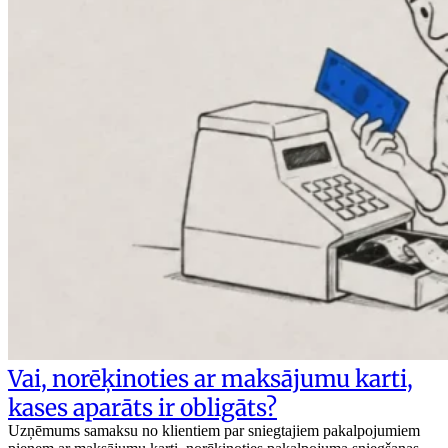
Vai, norēķinoties ar maksājumu karti,
kases aparāts ir obligāts?
Uzņēmums samaksu no klientiem par sniegtajiem pakalpojumiem