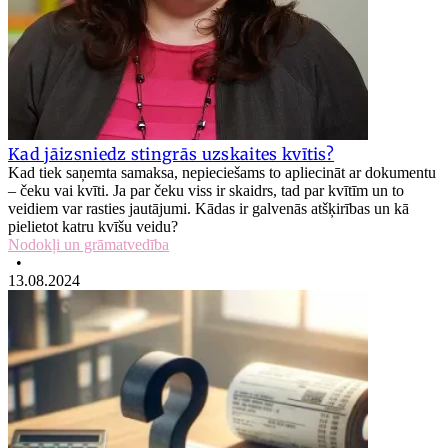
Kad jāizsniedz stingrās uzskaites kvītis?
Kad tiek saņemta samaksa, nepieciešams to apliecināt ar dokumentu
– čeku vai kvīti. Ja par čeku viss ir skaidrs, tad par kvītīm un to
veidiem var rasties jautājumi. Kādas ir galvenās atšķirības un kā
pielietot katru kvīšu veidu?
Nodokļi un grāmatvedība
•
13.08.2024