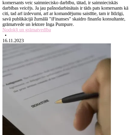
komersants veic saimniecisko darbību, tātad, ir saimnieciskās
darbības veicējs. Ja jau pašnodarbinātais ir tāds pats komersants kā
citi, tad arī izdevumi, arī ar komandējumu saistītie, tam ir līdzīgi,
savā publikācijā žurnālā "iFinanses" skaidro finanšu konsultante,
grāmatvede un lektore Inga Pumpure.
Nodokļi un grāmatvedība
•
16.11.2023