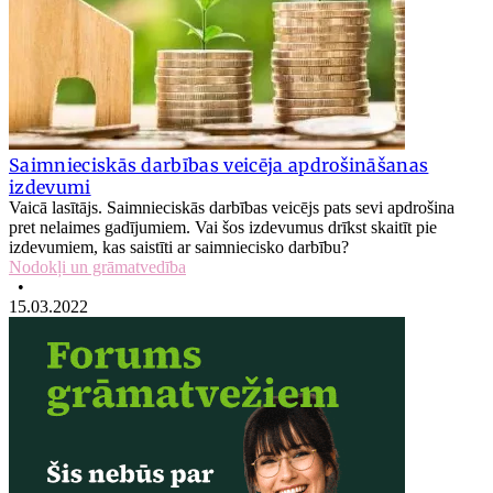
Saimnieciskās darbības veicēja apdrošināšanas
izdevumi
Vaicā lasītājs. Saimnieciskās darbības veicējs pats sevi apdrošina
pret nelaimes gadījumiem. Vai šos izdevumus drīkst skaitīt pie
izdevumiem, kas saistīti ar saimniecisko darbību?
Nodokļi un grāmatvedība
•
15.03.2022