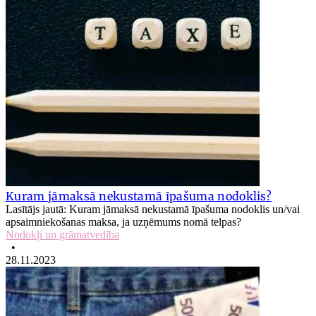
Kuram jāmaksā nekustamā īpašuma nodoklis?
Lasītājs jautā: Kuram jāmaksā nekustamā īpašuma nodoklis un/vai
apsaimniekošanas maksa, ja uzņēmums nomā telpas?
Nodokļi un grāmatvedība
•
28.11.2023