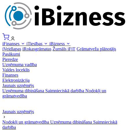
iFinanses
iTiesības
iBizness
iVeidlapas
iRokasgrāmatas
Žurnāls iFiT
Grāmatveža plānotājs
Pasākumi
Pieredze
Uzņēmuma vadība
Valdes loceklis
Finanses
Elektronizācija
Jaunais uzņēmējs
Uzņēmuma dibināšana
Saimnieciskā darbība
Nodokļi un
grāmatvedība
Jaunais uzņēmējs
Nodokļi un grāmatvedība
Uzņēmuma dibināšana
Saimnieciskā
darbība