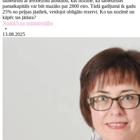
sabiedrību ar ierobežotu atbildību, kas nozīmē, ka sabiedrības
pamatkapitāls var būt mazāks par 2800 eiro. Tādā gadījumā ik gadu
25% no peļņas jāatliek, veidojot obligāto rezervi. Ko tas nozīmē un
kāpēc tas jādara?
Nodokļi un grāmatvedība
•
13.08.2025