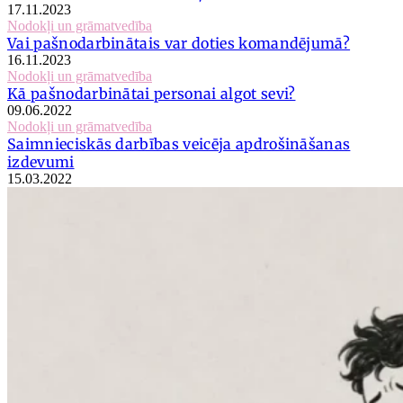
17.11.2023
Nodokļi un grāmatvedība
Vai pašnodarbinātais var doties komandējumā?
16.11.2023
Nodokļi un grāmatvedība
Kā pašnodarbinātai personai algot sevi?
09.06.2022
Nodokļi un grāmatvedība
Saimnieciskās darbības veicēja apdrošināšanas
izdevumi
15.03.2022