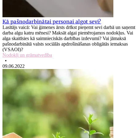
Kā pašnodarbinātai personai algot sevi?
Lasītājs vaicā: Vai ģimenes ārsts drīkst pieņemt sevi darbā un saņemt
darba algu katru mēnesi? Maksāt algai piemērojamos nodokļus. Vai
alga skaitīsies kā saimnieciskās darbības izdevumi? Vai jāmaksā
pašnodarbinātā valsts sociālās apdrošināšanas obligātās iemaksas
(VSAOI)?
Nodokļi un grāmatvedība
•
09.06.2022