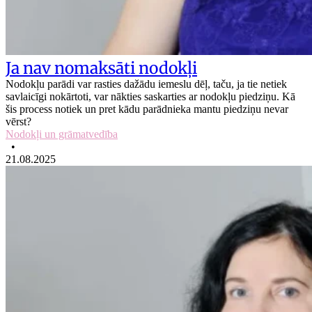
Ja nav nomaksāti nodokļi
Nodokļu parādi var rasties dažādu iemeslu dēļ, taču, ja tie netiek
savlaicīgi nokārtoti, var nākties saskarties ar nodokļu piedziņu. Kā
šis process notiek un pret kādu parādnieka mantu piedziņu nevar
vērst?
Nodokļi un grāmatvedība
•
21.08.2025