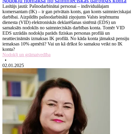
Nodokļu nomaksa no saimnieciskās darbības konta
Lasītājs jautā: Pašnodarbinātai personai – individuālajam
komersantam (IK) – ir gan privātais konts, gan konts saimnieciskajai
darbībai. Aizpildīts pašnodarbinātā ziņojums Valsts ieņēmumu
dienesta (VID) elektroniskās deklarēšanas sistēmā (EDS) un
samaksāts nodoklis no saimnieciskās darbības konta. Tomēr VID
EDS uzrādās nodokļu parāds fiziskas personas profilā un
neattiecināmās izmaksas IK profilā. No kāda konta jāmaksā pensiju
iemaksas 10% apmērā? Vai un kā drīkst šo samaksu veikt no IK
konta?
Nodokļi un grāmatvedība
•
02.01.2025