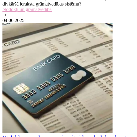
divkāršā ieraksta grāmatvedības sistēmu?
Nodokļi un grāmatvedība
•
04.06.2025