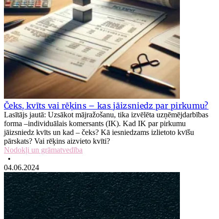
Čeks, kvīts vai rēķins – kas jāizsniedz par pirkumu?
Lasītājs jautā: Uzsākot mājražošanu, tika izvēlēta uzņēmējdarbības
forma –individuālais komersants (IK). Kad IK par pirkumu
jāizsniedz kvīts un kad – čeks? Kā iesniedzams izlietoto kvīšu
pārskats? Vai rēķins aizvieto kvīti?
Nodokļi un grāmatvedība
•
04.06.2024