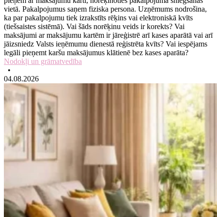
pieņem ar maksājumu karti, norēķinoties pakalpojuma sniegšanas
vietā. Pakalpojumus saņem fiziska persona. Uzņēmums nodrošina,
ka par pakalpojumu tiek izrakstīts rēķins vai elektroniskā kvīts
(tiešsaistes sistēmā). Vai šāds norēķinu veids ir korekts? Vai
maksājumi ar maksājumu kartēm ir jāreģistrē arī kases aparātā vai arī
jāizsniedz Valsts ieņēmumu dienestā reģistrēta kvīts? Vai iespējams
legāli pieņemt karšu maksājumus klātienē bez kases aparāta?
Nodokļi un grāmatvedība
•
04.08.2026