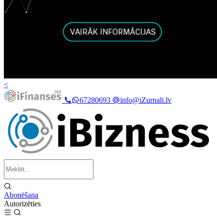
<
67280693
info@iZurnali.lv
Abonēšana
Autorizēties