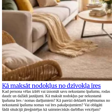
Kā maksāt nodokļus no dzīvokļa īres
Kad persona vēlas izīrēt vai iznomāt savu nekustamo īpašumu, rodas
daudz un dažādi jautājumi. Kā maksāt nodokļus par nekustamā
īpašuma īres / nomas darījumiem? Kā pareizi deklarēt ieņēmumus no
nekustamā īpašuma nomas vai īres pakalpojumiem? Vai obligāti
šādā situācijā jāreģistrējas kā saimnieciskās darbības veicējam?