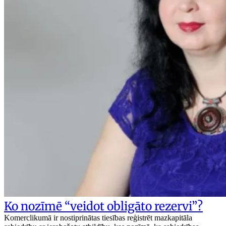
Ko nozīmē “veidot obligāto rezervi”?
Komerclikumā ir nostiprinātas tiesības reģistrēt mazkapitāla