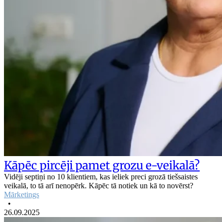
Kāpēc pircēji pamet grozu e-veikalā?
Vidēji septiņi no 10 klientiem, kas ieliek preci grozā tiešsaistes
veikalā, to tā arī nenopērk. Kāpēc tā notiek un kā to novērst?
Mārketings
•
26.09.2025