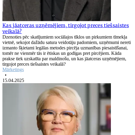
Kas jāatceras uzņēmējiem, tirgojot preces tiešsaistes
veikalā?
Dzenoties pēc skatījumiem sociālajos tīklos un pirkumiem tīmekļa
vietnē, sekojot dažādu satura veidotāju padomiem, uzņēmumi nereti
izmanto šķietami legālas metodes pircēja uzmanības piesaistīšanai,
tomēr ne vienmēr tās ir ētiskas un godīgas pret pircējiem. Kāda
prakse tiek uzskatīta par maldinošu, un kas jāatceras uzņēmējiem,
tirgojot preces tiešsaistes veikalā?
Mārketings
•
15.04.2025