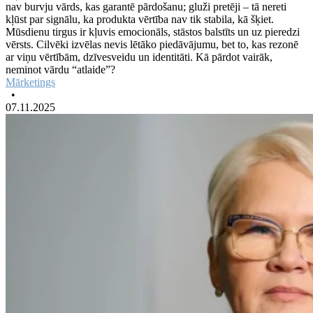
nav burvju vārds, kas garantē pārdošanu; gluži pretēji – tā nereti
kļūst par signālu, ka produkta vērtība nav tik stabila, kā šķiet.
Mūsdienu tirgus ir kļuvis emocionāls, stāstos balstīts un uz pieredzi
vērsts. Cilvēki izvēlas nevis lētāko piedāvājumu, bet to, kas rezonē
ar viņu vērtībām, dzīvesveidu un identitāti. Kā pārdot vairāk,
neminot vārdu “atlaide”?
Mārketings
•
07.11.2025