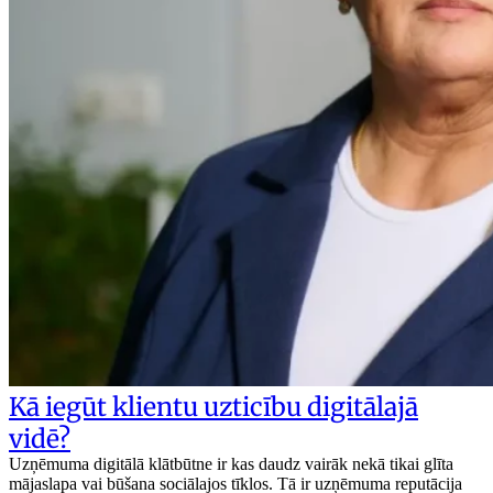
Kā iegūt klientu uzticību digitālajā
vidē?
Uzņēmuma digitālā klātbūtne ir kas daudz vairāk nekā tikai glīta
mājaslapa vai būšana sociālajos tīklos. Tā ir uzņēmuma reputācija