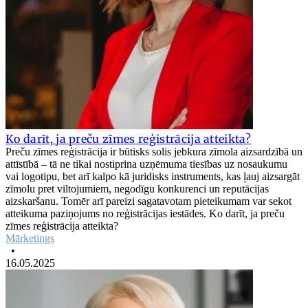
Ko darīt, ja preču zīmes reģistrācija atteikta?
Preču zīmes reģistrācija ir būtisks solis jebkura zīmola aizsardzībā un
attīstībā – tā ne tikai nostiprina uzņēmuma tiesības uz nosaukumu
vai logotipu, bet arī kalpo kā juridisks instruments, kas ļauj aizsargāt
zīmolu pret viltojumiem, negodīgu konkurenci un reputācijas
aizskaršanu. Tomēr arī pareizi sagatavotam pieteikumam var sekot
atteikuma paziņojums no reģistrācijas iestādes. Ko darīt, ja preču
zīmes reģistrācija atteikta?
Mārketings
•
16.05.2025