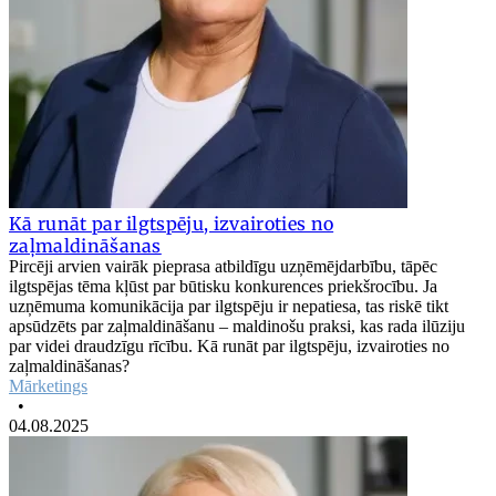
Kā runāt par ilgtspēju, izvairoties no
zaļmaldināšanas
Pircēji arvien vairāk pieprasa atbildīgu uzņēmējdarbību, tāpēc
ilgtspējas tēma kļūst par būtisku konkurences priekšrocību. Ja
uzņēmuma komunikācija par ilgtspēju ir nepatiesa, tas riskē tikt
apsūdzēts par zaļmaldināšanu – maldinošu praksi, kas rada ilūziju
par videi draudzīgu rīcību. Kā runāt par ilgtspēju, izvairoties no
zaļmaldināšanas?
Mārketings
•
04.08.2025