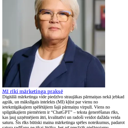
MI rīki mārketinga praksē
Digitālā mārketinga vide piedzīvo straujākas pārmaiņas nekā jebkad
agrāk, un mākslīgais intelekts (MI) kļūst par vienu no
ietekmīgākajiem spēlētājiem šajā pārmaiņu virpulī. Viens no
spilgtākajiem piemēriem ir “ChatGPT” – teksta ģenerēšanas rīks,
kas ļauj uzņēmējiem ātri, kvalitatīvi un radoši veidot dažāda veida
saturu. Šis rīks būtiski maina mārketinga spēles noteikumus, padarot
satura radīšanu ne tikai ātrāku, bet arī precīzāk pielāgojamu