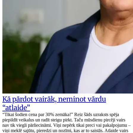
Kā pārdot vairāk, neminot vārdu
“atlaide”
“Tikai šodien cena par 30% zemāka!” Reiz šāds uzraksts spēja
piepildīt veikalus un radīt steigu pirkt. Taču mūsdienu pircēji vairs
nav tik viegli pārliecināmi. Viņi nepērk tikai preci vai pakalpojumu –
viņi meklē sajūtu, pieredzi un nozīmi, kas ar to saistās. Atlaide vairs