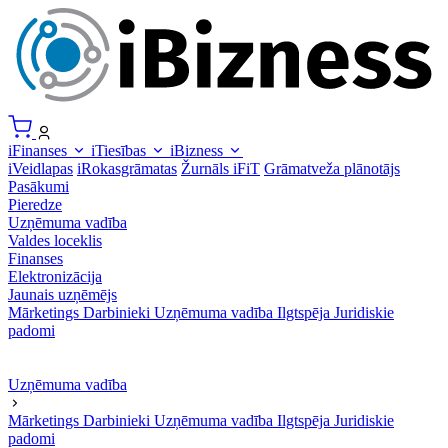
iFinanses
iTiesības
iBizness
iVeidlapas
iRokasgrāmatas
Žurnāls iFiT
Grāmatveža plānotājs
Pasākumi
Pieredze
Uzņēmuma vadība
Valdes loceklis
Finanses
Elektronizācija
Jaunais uzņēmējs
Mārketings
Darbinieki
Uzņēmuma vadība
Ilgtspēja
Juridiskie
padomi
Uzņēmuma vadība
Mārketings
Darbinieki
Uzņēmuma vadība
Ilgtspēja
Juridiskie
padomi