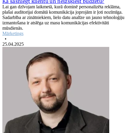
Kā sasniegt klientu un neizšķiest budžetu?
Lai gan dzīvojam laikmetā, kurā dominē personalizēta reklāma,
plašai auditorijai domātā komunikācija joprojām ir ļoti nozīmīga.
Sadarbība ar zinātniekiem, lielo datu analīze un jauno tehnoloģiju
izmantošana ir atslēga uz masu komunikācijas efektivitāti
mūsdienās.
Mārketings
•
25.04.2025