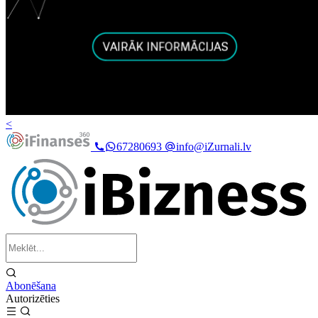
<
67280693
info@iZurnali.lv
Abonēšana
Autorizēties