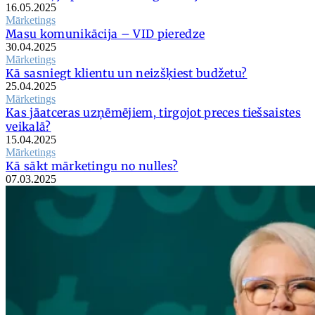
16.05.2025
Mārketings
Masu komunikācija – VID pieredze
30.04.2025
Mārketings
Kā sasniegt klientu un neizšķiest budžetu?
25.04.2025
Mārketings
Kas jāatceras uzņēmējiem, tirgojot preces tiešsaistes
veikalā?
15.04.2025
Mārketings
Kā sākt mārketingu no nulles?
07.03.2025