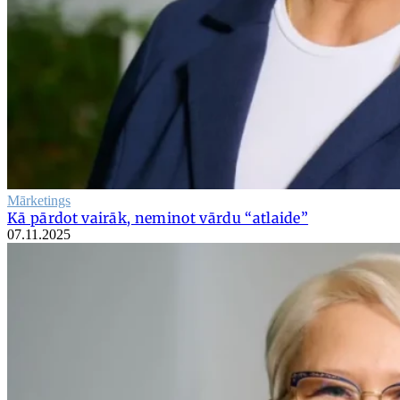
Mārketings
Kā pārdot vairāk, neminot vārdu “atlaide”
07.11.2025