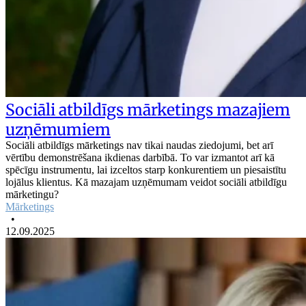
Sociāli atbildīgs mārketings mazajiem
uzņēmumiem
Sociāli atbildīgs mārketings nav tikai naudas ziedojumi, bet arī
vērtību demonstrēšana ikdienas darbībā. To var izmantot arī kā
spēcīgu instrumentu, lai izceltos starp konkurentiem un piesaistītu
lojālus klientus. Kā mazajam uzņēmumam veidot sociāli atbildīgu
mārketingu?
Mārketings
•
12.09.2025