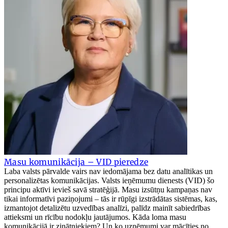
Masu komunikācija – VID pieredze
Laba valsts pārvalde vairs nav iedomājama bez datu analītikas un
personalizētas komunikācijas. Valsts ieņēmumu dienests (VID) šo
principu aktīvi ievieš savā stratēģijā. Masu izsūtņu kampaņas nav
tikai informatīvi paziņojumi – tās ir rūpīgi izstrādātas sistēmas, kas,
izmantojot detalizētu uzvedības analīzi, palīdz mainīt sabiedrības
attieksmi un rīcību nodokļu jautājumos. Kāda loma masu
komunikācijā ir zinātniekiem? Un ko uzņēmumi var mācīties no