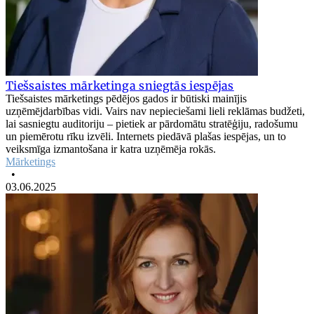
Tiešsaistes mārketinga sniegtās iespējas
Tiešsaistes mārketings pēdējos gados ir būtiski mainījis
uzņēmējdarbības vidi. Vairs nav nepieciešami lieli reklāmas budžeti,
lai sasniegtu auditoriju – pietiek ar pārdomātu stratēģiju, radošumu
un piemērotu rīku izvēli. Internets piedāvā plašas iespējas, un to
veiksmīga izmantošana ir katra uzņēmēja rokās.
Mārketings
•
03.06.2025