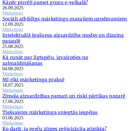
Kāpēc pircēji pamet grozu e-veikalā?
26.09.2025
Mārketings
Sociāli atbildīgs mārketings mazajiem uzņēmumiem
12.09.2025
Mārketings
Intelektuālā īpašuma aizsardzība modes un dizaina
pasaulē
25.08.2025
Mārketings
Kā runāt par ilgtspēju, izvairoties no
zaļmaldināšanas
04.08.2025
Mārketings
MI rīki mārketinga praksē
18.07.2025
Mārketings
Zīmola aizsardzības pamati un riski pārtikas nozarē
17.06.2025
Mārketings
Tiešsaistes mārketinga sniegtās iespējas
03.06.2025
Mārketings
Ko darīt, ja preču zīmes reģistrācija atteikta?