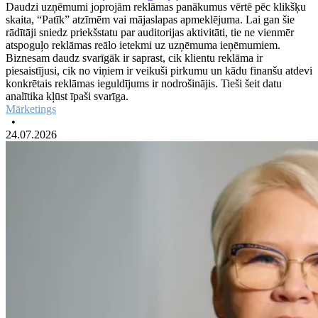
Daudzi uzņēmumi joprojām reklāmas panākumus vērtē pēc klikšķu
skaita, “Patīk” atzīmēm vai mājaslapas apmeklējuma. Lai gan šie
rādītāji sniedz priekšstatu par auditorijas aktivitāti, tie ne vienmēr
atspoguļo reklāmas reālo ietekmi uz uzņēmuma ieņēmumiem.
Biznesam daudz svarīgāk ir saprast, cik klientu reklāma ir
piesaistījusi, cik no viņiem ir veikuši pirkumu un kādu finanšu atdevi
konkrētais reklāmas ieguldījums ir nodrošinājis. Tieši šeit datu
analītika kļūst īpaši svarīga.
Mārketings
•
24.07.2026