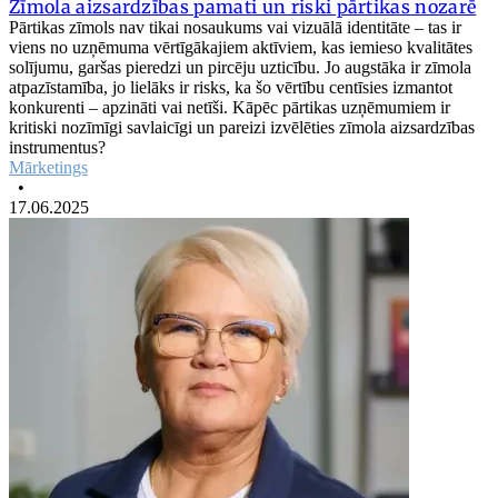
Zīmola aizsardzības pamati un riski pārtikas nozarē
Pārtikas zīmols nav tikai nosaukums vai vizuālā identitāte – tas ir
viens no uzņēmuma vērtīgākajiem aktīviem, kas iemieso kvalitātes
solījumu, garšas pieredzi un pircēju uzticību. Jo augstāka ir zīmola
atpazīstamība, jo lielāks ir risks, ka šo vērtību centīsies izmantot
konkurenti – apzināti vai netīši. Kāpēc pārtikas uzņēmumiem ir
kritiski nozīmīgi savlaicīgi un pareizi izvēlēties zīmola aizsardzības
instrumentus?
Mārketings
•
17.06.2025