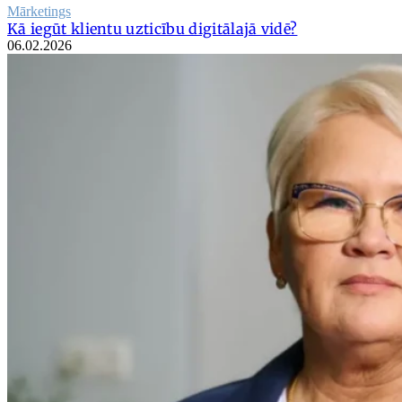
Mārketings
Kā iegūt klientu uzticību digitālajā vidē?
06.02.2026