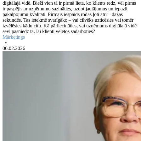
digitālajā vidē. Bieži vien tā ir pirmā lieta, ko klients redz, vēl pirms
ir paspējis ar uzņēmumu sazināties, uzdot jautājumus un iepazīt
pakalpojumu kvalitāti. Pirmais iespaids rodas ļoti ātri – dažās
sekundēs. Tas ietekmē svarīgāko – vai cilvēks uzticēsies vai tomēr
izvēlēsies kādu citu. Kā pārliecināties, vai uzņēmums digitālajā vidē
sevi pasniedz tā, lai klienti vēlētos sadarboties?
Mārketings
•
06.02.2026