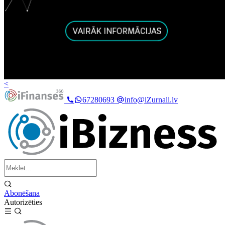
<
67280693
info@iZurnali.lv
Abonēšana
Autorizēties