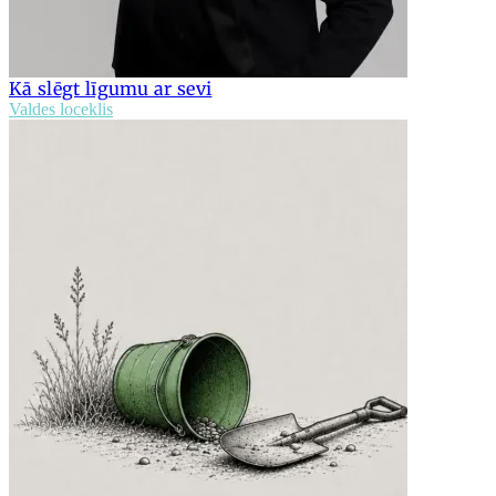
Kā slēgt līgumu ar sevi
Valdes loceklis