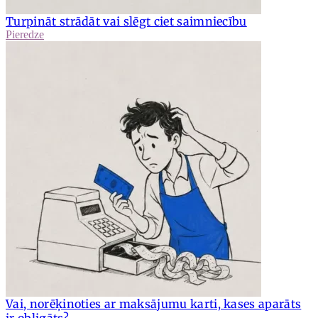
Turpināt strādāt vai slēgt ciet saimniecību
Pieredze
Vai, norēķinoties ar maksājumu karti, kases aparāts
ir obligāts?