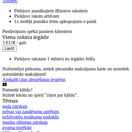
Abonēt!
Piekļuve jaunākajiem iBizness rakstiem
Piekļuve rakstu arhīvam
1x nedēļā jaunāko tēmu apkopojums e-pastā
Piedāvājums spēkā jauniem klientiem
Viena raksta iegāde
3 EUR
/ gab.
Lasīt!
Piekļuve rakstam 1 mēnesi no iegādes brīža
Noformējot pirkumu, netiek piesaistīta maksājumu karte un nenotiek
automātiski maksājumi!
Apskatīt citas abonēšanas iespējas
Pamanīji kļūdu?
Iezīmē tekstu un spied "ziņot par kļūdu".
Tēmas
gada pārskats
peļņas vai zaudējumu aprēķins
iedzīvotāju ienākuma nodoklis
naudas plūsmas pārskats
avansa norēķini