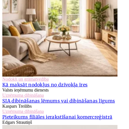
Nodokļi un grāmatvedība
Kā maksāt nodokļus no dzīvokļa īres
Valsts ieņēmumu dienests
Uzņēmuma dibināšana
SIA dibināšanas lēmums vai dibināšanas līgums
Kaspars Treilibs
Uzņēmuma dibināšana
Pieteikums filiāles ierakstīšanai komercreģistrā
Edgars Strautiņš