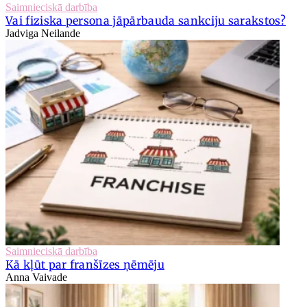
Saimnieciskā darbība
Vai fiziska persona jāpārbauda sankciju sarakstos?
Jadviga Neilande
Saimnieciskā darbība
Kā kļūt par franšīzes ņēmēju
Anna Vaivade