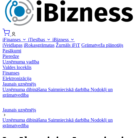
iFinanses
iTiesības
iBizness
iVeidlapas
iRokasgrāmatas
Žurnāls iFiT
Grāmatveža plānotājs
Pasākumi
Pieredze
Uzņēmuma vadība
Valdes loceklis
Finanses
Elektronizācija
Jaunais uzņēmējs
Uzņēmuma dibināšana
Saimnieciskā darbība
Nodokļi un
grāmatvedība
Jaunais uzņēmējs
Uzņēmuma dibināšana
Saimnieciskā darbība
Nodokļi un
grāmatvedība