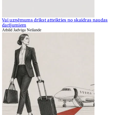
Vai uzņēmums drīkst atteikties no skaidras naudas
darījumiem
Atbild Jadviga Neilande