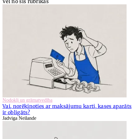
Vēl no šīs rubrikas
Nodokļi un grāmatvedība
Vai, norēķinoties ar maksājumu karti, kases aparāts
ir obligāts?
Jadviga Neilande