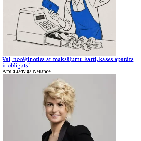
Vai, norēķinoties ar maksājumu karti, kases aparāts
ir obligāts?
Atbild Jadviga Neilande