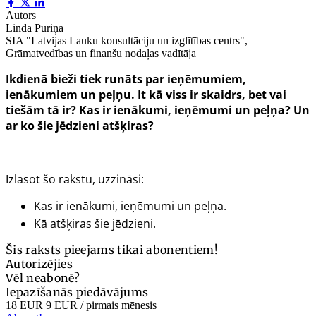
Autors
Linda Puriņa
SIA "Latvijas Lauku konsultāciju un izglītības centrs",
Grāmatvedības un finanšu nodaļas vadītāja
Ikdienā bieži tiek runāts par ieņēmumiem,
ienākumiem un peļņu. It kā viss ir skaidrs, bet vai
tiešām tā ir? Kas ir ienākumi, ieņēmumi un peļņa? Un
ar ko šie jēdzieni atšķiras?
Izlasot šo rakstu, uzzināsi:
Kas ir ienākumi, ieņēmumi un peļņa.
Kā atšķiras šie jēdzieni.
Šis raksts pieejams tikai abonentiem!
Autorizējies
Vēl neabonē?
Iepazīšanās piedāvājums
18 EUR
9 EUR
/ pirmais mēnesis