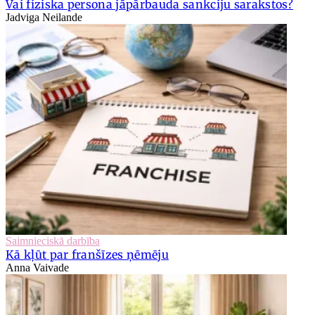
Vai fiziska persona jāpārbauda sankciju sarakstos?
Jadviga Neilande
Saimnieciskā darbība
Kā kļūt par franšīzes ņēmēju
Anna Vaivade