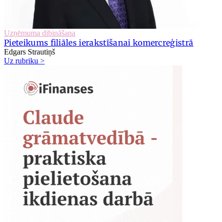
Uzņēmuma dibināšana
Pieteikums filiāles ierakstīšanai komercreģistrā
Edgars Strautiņš
Uz rubriku >