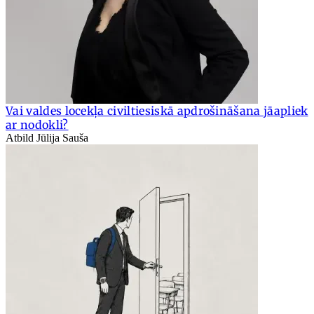
Vai valdes locekļa civiltiesiskā apdrošināšana jāapliek
ar nodokli?
Atbild Jūlija Sauša