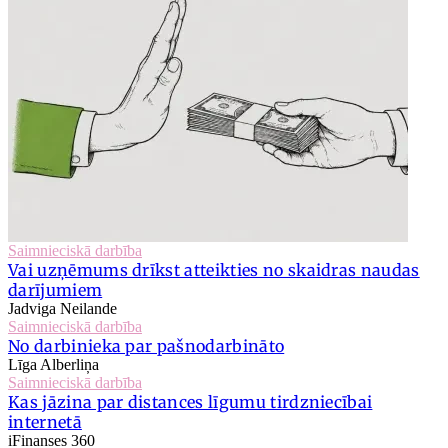
Saimnieciskā darbība
Vai uzņēmums drīkst atteikties no skaidras naudas
darījumiem
Jadviga Neilande
Saimnieciskā darbība
No darbinieka par pašnodarbināto
Līga Alberliņa
Saimnieciskā darbība
Kas jāzina par distances līgumu tirdzniecībai
internetā
iFinanses 360