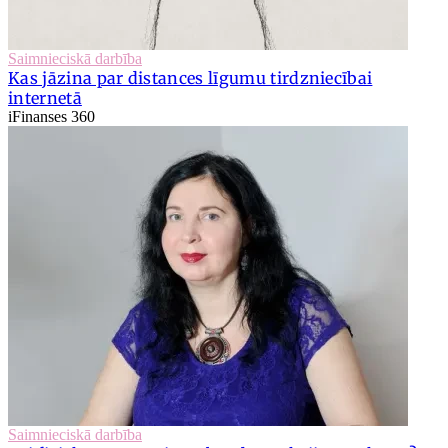
Saimnieciskā darbība
Kas jāzina par distances līgumu tirdzniecībai
internetā
iFinanses 360
Saimnieciskā darbība