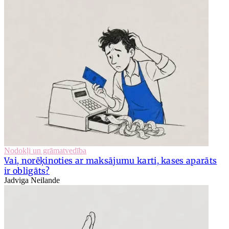
Nodokļi un grāmatvedība
Vai, norēķinoties ar maksājumu karti, kases aparāts
ir obligāts?
Jadviga Neilande