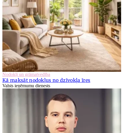
Nodokļi un grāmatvedība
Kā maksāt nodokļus no dzīvokļa īres
Valsts ieņēmumu dienests