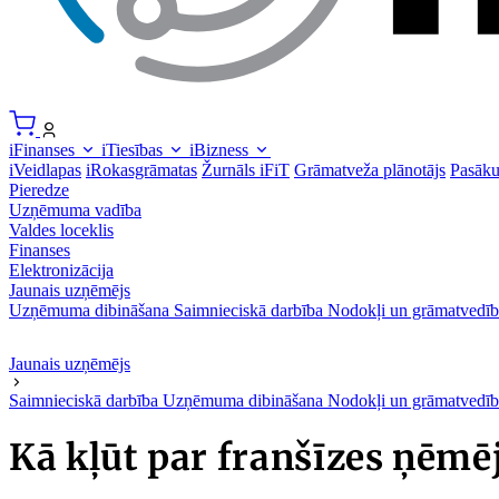
iFinanses
iTiesības
iBizness
iVeidlapas
iRokasgrāmatas
Žurnāls iFiT
Grāmatveža plānotājs
Pasāk
Pieredze
Uzņēmuma vadība
Valdes loceklis
Finanses
Elektronizācija
Jaunais uzņēmējs
Uzņēmuma dibināšana
Saimnieciskā darbība
Nodokļi un grāmatvedīb
Jaunais uzņēmējs
Saimnieciskā darbība
Uzņēmuma dibināšana
Nodokļi un grāmatvedīb
Kā kļūt par franšīzes ņēmē