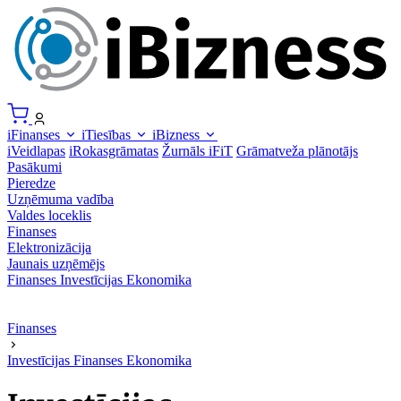
iFinanses
iTiesības
iBizness
iVeidlapas
iRokasgrāmatas
Žurnāls iFiT
Grāmatveža plānotājs
Pasākumi
Pieredze
Uzņēmuma vadība
Valdes loceklis
Finanses
Elektronizācija
Jaunais uzņēmējs
Finanses
Investīcijas
Ekonomika
Finanses
Investīcijas
Finanses
Ekonomika