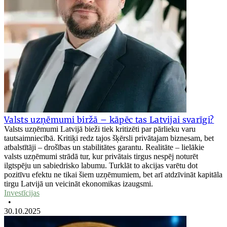
Valsts uzņēmumi biržā – kāpēc tas Latvijai svarīgi?
Valsts uzņēmumi Latvijā bieži tiek kritizēti par pārlieku varu
tautsaimniecībā. Kritiķi redz tajos šķērsli privātajam biznesam, bet
atbalstītāji – drošības un stabilitātes garantu. Realitāte – lielākie
valsts uzņēmumi strādā tur, kur privātais tirgus nespēj noturēt
ilgtspēju un sabiedrisko labumu. Turklāt to akcijas varētu dot
pozitīvu efektu ne tikai šiem uzņēmumiem, bet arī atdzīvināt kapitāla
tirgu Latvijā un veicināt ekonomikas izaugsmi.
Investīcijas
•
30.10.2025