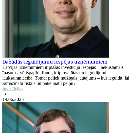
Dažādās ieguldījumu iespējas uzņēmumiem
Latvijas uzņēmumiem ir plašas investīciju iespējas – nekustamais
īpašums, vērtspapīri, fondi, kriptovalūtas un ieguldījumi
lauksaimniecībā. Tomēr paliek mūžīgais jautājums – kur ieguldīt, lai
samazinātu riskus un palielinātu peļņu?
Investīcijas
•
19.06.2025