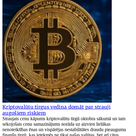
Kriptovalūtu tirgus vedina domāt par strauji
augošiem riskiem
Straujais cenu kāpums kriptovalūtu tirgū oktobra sākumā un tam
sekojošais cenu samazinājums norāda uz aizvien lielākas
nenoteiktības ēnas un vispārējas nestabilitātes draudu pieaugumu
finanšu tirgū, kas ietekmēs ne tikai pašas valūtas, bet arī citus