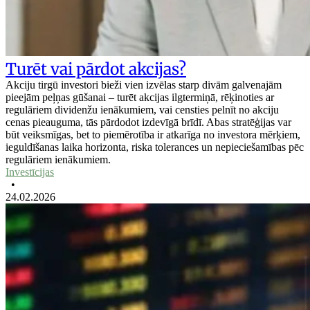
Turēt vai pārdot akcijas?
Akciju tirgū investori bieži vien izvēlas starp divām galvenajām
pieejām peļņas gūšanai – turēt akcijas ilgtermiņā, rēķinoties ar
regulāriem dividenžu ienākumiem, vai censties pelnīt no akciju
cenas pieauguma, tās pārdodot izdevīgā brīdī. Abas stratēģijas var
būt veiksmīgas, bet to piemērotība ir atkarīga no investora mērķiem,
ieguldīšanas laika horizonta, riska tolerances un nepieciešamības pēc
regulāriem ienākumiem.
Investīcijas
•
24.02.2026