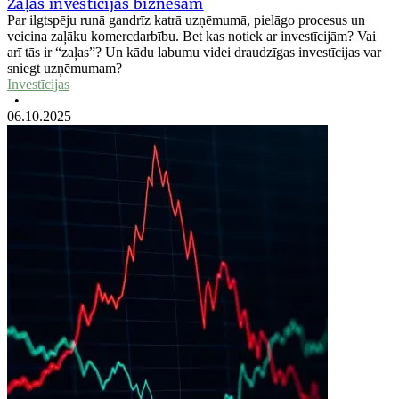
Zaļās investīcijas biznesam
Par ilgtspēju runā gandrīz katrā uzņēmumā, pielāgo procesus un
veicina zaļāku komercdarbību. Bet kas notiek ar investīcijām? Vai
arī tās ir “zaļas”? Un kādu labumu videi draudzīgas investīcijas var
sniegt uzņēmumam?
Investīcijas
•
06.10.2025