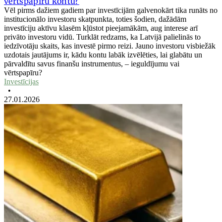
vērtspapīru kontu?
Vēl pirms dažiem gadiem par investīcijām galvenokārt tika runāts no
institucionālo investoru skatpunkta, toties šodien, dažādām
investīciju aktīvu klasēm kļūstot pieejamākām, aug interese arī
privāto investoru vidū. Turklāt redzams, ka Latvijā palielinās to
iedzīvotāju skaits, kas investē pirmo reizi. Jauno investoru visbiežāk
uzdotais jautājums ir, kādu kontu labāk izvēlēties, lai glabātu un
pārvaldītu savus finanšu instrumentus, – ieguldījumu vai
vērtspapīru?
Investīcijas
•
27.01.2026