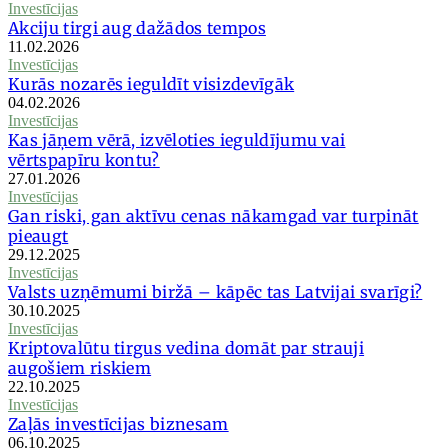
Investīcijas
Akciju tirgi aug dažādos tempos
11.02.2026
Investīcijas
Kurās nozarēs ieguldīt visizdevīgāk
04.02.2026
Investīcijas
Kas jāņem vērā, izvēloties ieguldījumu vai
vērtspapīru kontu?
27.01.2026
Investīcijas
Gan riski, gan aktīvu cenas nākamgad var turpināt
pieaugt
29.12.2025
Investīcijas
Valsts uzņēmumi biržā – kāpēc tas Latvijai svarīgi?
30.10.2025
Investīcijas
Kriptovalūtu tirgus vedina domāt par strauji
augošiem riskiem
22.10.2025
Investīcijas
Zaļās investīcijas biznesam
06.10.2025