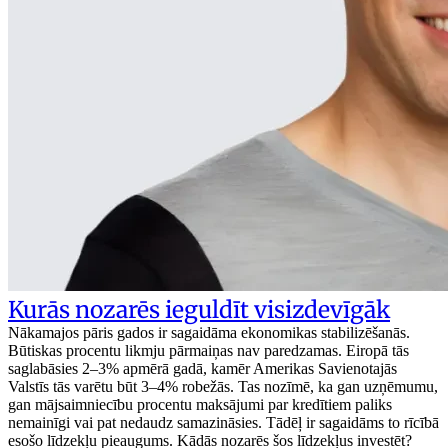
Kurās nozarēs ieguldīt visizdevīgāk
Nākamajos pāris gados ir sagaidāma ekonomikas stabilizēšanās.
Būtiskas procentu likmju pārmaiņas nav paredzamas. Eiropā tās
saglabāsies 2–3% apmērā gadā, kamēr Amerikas Savienotajās
Valstīs tās varētu būt 3–4% robežās. Tas nozīmē, ka gan uzņēmumu,
gan mājsaimniecību procentu maksājumi par kredītiem paliks
nemainīgi vai pat nedaudz samazināsies. Tādēļ ir sagaidāms to rīcībā
esošo līdzekļu pieaugums. Kādās nozarēs šos līdzekļus investēt?