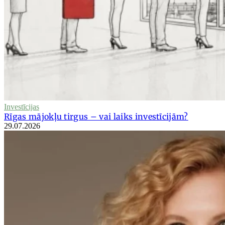
Investīcijas
Rīgas mājokļu tirgus – vai laiks investīcijām?
29.07.2026