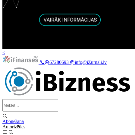
<
67280693
info@iZurnali.lv
Abonēšana
Autorizēties