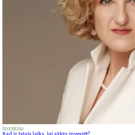
Investīcijas
Kad ir īstais laiks, lai sāktu investēt?