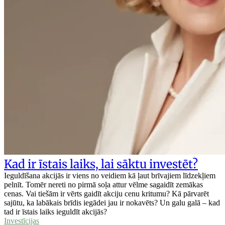
Kad ir īstais laiks, lai sāktu investēt?
Ieguldīšana akcijās ir viens no veidiem kā ļaut brīvajiem līdzekļiem
pelnīt. Tomēr nereti no pirmā soļa attur vēlme sagaidīt zemākas
cenas. Vai tiešām ir vērts gaidīt akciju cenu kritumu? Kā pārvarēt
sajūtu, ka labākais brīdis iegādei jau ir nokavēts? Un galu galā – kad
tad ir īstais laiks ieguldīt akcijās?
Investīcijas