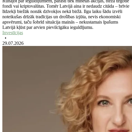
Runājot par ieguldījumiem, parasti tiek minētas akcijas, biržā tirgotie
fondi vai kriptovalūtas. Tomēr Latvijā aina ir nedaudz citāda – brīvie
līdzekļi biežāk nonāk dzīvokļos nekā biržā. Ilgu laiku šādu izvēli
noteikušas drīzāk tradīcijas un drošības izjūta, nevis ekonomiski
apsvērumi, taču šobrīd situācija mainās – nekustamais īpašums
Latvijā kļūst par arvien pievilcīgāku ieguldījumu.
Investīcijas
•
29.07.2026