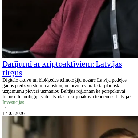
Darījumi ar kriptoaktīviem: Latvijas
tirgus
Digitālo aktīvu un blokķēdes tehnoloģiju nozare Latvijā pēdējos
gados piedzīvo strauju attīstību, un arvien vairāk starptautisku
uzņēmumu pievērš uzmanību Baltijas reģionam kā perspektīvai
finanšu tehnoloģiju videi. Kādas ir kriptoaktīvu tendences Latvijā?
Investīcijas
•
17.03.2026