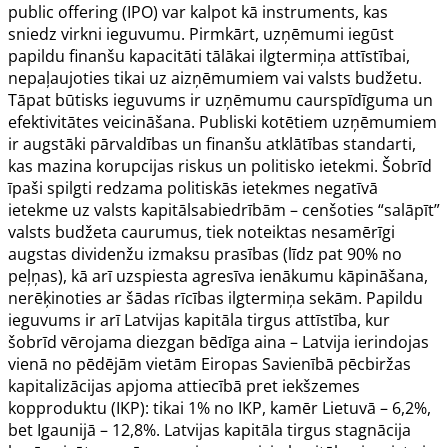
public offering
(IPO) var kalpot kā instruments, kas
sniedz virkni ieguvumu. Pirmkārt, uzņēmumi iegūst
papildu finanšu kapacitāti tālākai ilgtermiņa attīstībai,
nepaļaujoties tikai uz aizņēmumiem vai valsts budžetu.
Tāpat būtisks ieguvums ir uzņēmumu caurspīdīguma un
efektivitātes veicināšana. Publiski kotētiem uzņēmumiem
ir augstāki pārvaldības un finanšu atklātības standarti,
kas mazina korupcijas riskus un politisko ietekmi. Šobrīd
īpaši spilgti redzama politiskās ietekmes negatīvā
ietekme uz valsts kapitālsabiedrībām – cenšoties “salāpīt”
valsts budžeta caurumus, tiek noteiktas nesamērīgi
augstas dividenžu izmaksu prasības (līdz pat 90% no
peļņas), kā arī uzspiesta agresīva ienākumu kāpināšana,
nerēķinoties ar šādas rīcības ilgtermiņa sekām. Papildu
ieguvums ir arī Latvijas kapitāla tirgus attīstība, kur
šobrīd vērojama diezgan bēdīga aina – Latvija ierindojas
vienā no pēdējām vietām Eiropas Savienībā pēcbiržas
kapitalizācijas apjoma attiecībā pret iekšzemes
kopproduktu (IKP): tikai 1% no IKP, kamēr Lietuvā – 6,2%,
bet Igaunijā – 12,8%. Latvijas kapitāla tirgus stagnācija