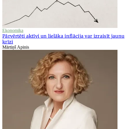
Ekonomika
Pārvērtēti aktīvi un lielāka inflācija var izraisīt jaunu
krīzi
Mārtiņš Apinis