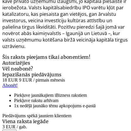
kavē privāto uzņēmumu izaugsmi, jo kapitāla piesaiste ir
ierobežota. Valsts kapitālsabiedrību IPO varētu kļūt par
katalizatoru, kas piesaista gan vietējos, gan ārvalstu
investorus, veicina investīciju kultūras attīstību un
palielina tirgus likviditāti. Pozitīvu pieredzi šajā jomā var
novērot abās kaimiņvalstīs – Igaunijā un Lietuvā –, kur
valsts uzņēmumu kotēšana biržā veicināja kapitāla tirgus
uzrāvienu.
Šis raksts pieejams tikai abonentiem!
Autorizējies
Vēl neabonē?
Iepazīšanās piedāvājums
18 EUR
9 EUR
/ pirmais mēnesis
Abonēt!
Piekļuve jaunākajiem iBizness rakstiem
Piekļuve rakstu arhīvam
1x nedēļā jaunāko tēmu apkopojums e-pastā
Piedāvājums spēkā jauniem klientiem
Viena raksta iegāde
3 EUR
/ gab.