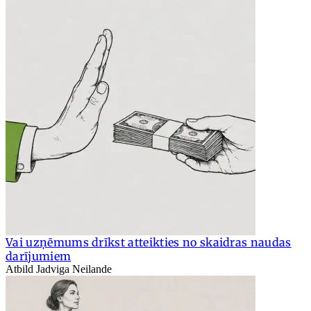
Vai uzņēmums drīkst atteikties no skaidras naudas
darījumiem
Atbild Jadviga Neilande