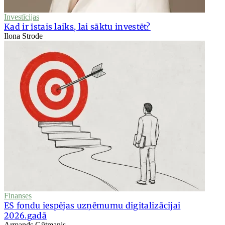
Investīcijas
Kad ir īstais laiks, lai sāktu investēt?
Ilona Strode
Finanses
ES fondu iespējas uzņēmumu digitalizācijai
2026.gadā
Armands Gūtmanis