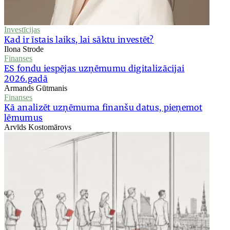
Investīcijas
Kad ir īstais laiks, lai sāktu investēt?
Ilona Strode
Finanses
ES fondu iespējas uzņēmumu digitalizācijai
2026.gadā
Armands Gūtmanis
Finanses
Kā analizēt uzņēmuma finanšu datus, pieņemot
lēmumus
Arvīds Kostomārovs