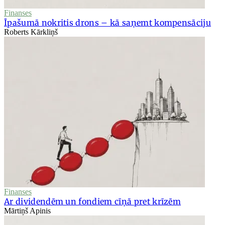
Finanses
Īpašumā nokritis drons – kā saņemt kompensāciju
Roberts Kārkliņš
Finanses
Ar dividendēm un fondiem cīņā pret krīzēm
Mārtiņš Apinis