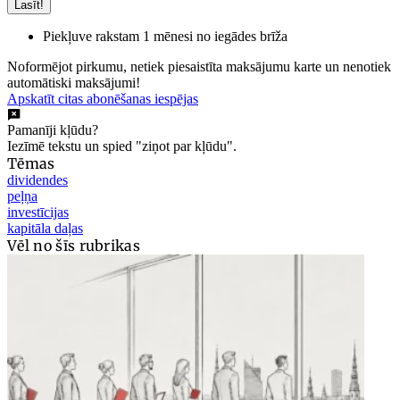
Lasīt!
Piekļuve rakstam 1 mēnesi no iegādes brīža
Noformējot pirkumu, netiek piesaistīta maksājumu karte un nenotiek
automātiski maksājumi!
Apskatīt citas abonēšanas iespējas
Pamanīji kļūdu?
Iezīmē tekstu un spied "ziņot par kļūdu".
Tēmas
dividendes
peļņa
investīcijas
kapitāla daļas
Vēl no šīs rubrikas