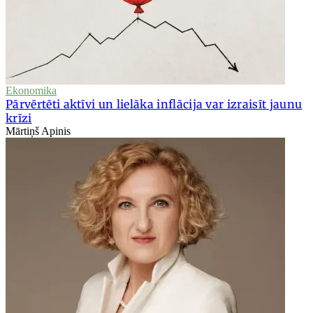
Ekonomika
Pārvērtēti aktīvi un lielāka inflācija var izraisīt jaunu
krīzi
Mārtiņš Apinis