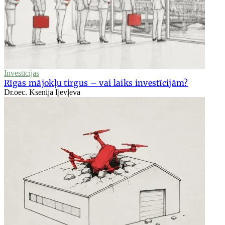
Investīcijas
Rīgas mājokļu tirgus – vai laiks investīcijām?
Dr.oec. Ksenija Ijevļeva