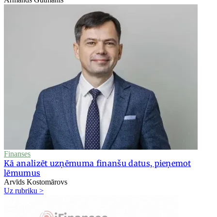
Finanses
Kā analizēt uzņēmuma finanšu datus, pieņemot
lēmumus
Arvīds Kostomārovs
Uz rubriku >