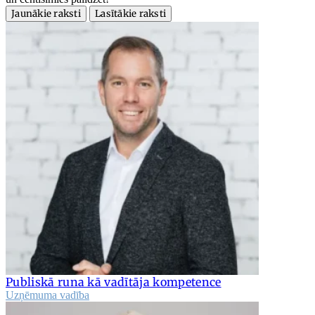
Jaunākie raksti
Lasītākie raksti
Publiskā runa kā vadītāja kompetence
Uzņēmuma vadība