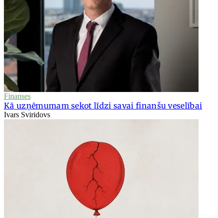
Finanses
Kā uzņēmumam sekot līdzi savai finanšu veselībai
Ivars Sviridovs