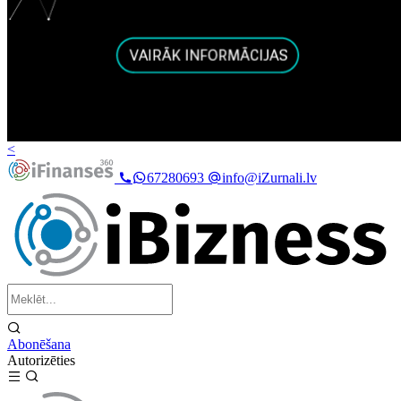
<
67280693
info@iZurnali.lv
Abonēšana
Autorizēties