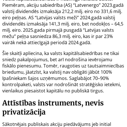
Piemēram, akciju sabiedrība (AS) “Latvenergo” 2023.gadā
valstij dividendēs izmaksāja 212,2 milj. eiro no 331,6 milj.
eiro peļņas. AS “Latvijas valsts meži” 2024.gadā valstij
dividendēs izmaksāja 141,3 milj. eiro, bet nodokļos – 64,5
milj. eiro. 2025.gada pirmajā pusgadā “Latvijas valsts
mežu” peļņa sasniedza 86,3 milj. eiro, kas ir par 23%
vairāk nekā attiecīgajā periodā 2024.gadā.
Šie skaitļi apliecina, ka valsts kapitālsabiedrības ne tikai
sniedz pakalpojumus, bet arī nodrošina ievērojamu
fiskālo pienesumu. Tomēr, raugoties uz tautsaimniecības
briedumu, jāatzīst, ka valstij nav obligāti jābūt 100%
īpašniekam šajos uzņēmumos. Saglabājot 70–90%
kontrolpaketi, valsts var nodrošināt stratēģisko ietekmi,
vienlaikus piesaistot kapitālu no publiskā tirgus.
Attīstības instruments, nevis
privatizācija
Sākotnējais publiskais akciju piedāvājums jeb
initial