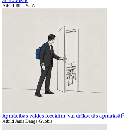
ar nodokli?
Atbild Jūlija Sauša
Apmācības valdes loceklim: vai drīkst tās apmaksāt?
Atbild Jānis Danga-Guobis