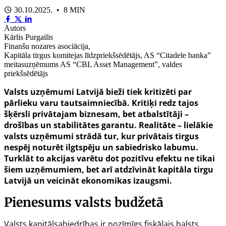
30.10.2025. • 8 MIN
Autors
Kārlis Purgailis
Finanšu nozares asociācija,
Kapitāla tirgus komitejas līdzpriekšsēdētājs, AS “Citadele banka”
meitasuzņēmums AS “CBL Asset Management”, valdes
priekšsēdētājs
Valsts uzņēmumi Latvijā bieži tiek kritizēti par
pārlieku varu tautsaimniecībā. Kritiķi redz tajos
šķērsli privātajam biznesam, bet atbalstītāji –
drošības un stabilitātes garantu. Realitāte – lielākie
valsts uzņēmumi strādā tur, kur privātais tirgus
nespēj noturēt ilgtspēju un sabiedrisko labumu.
Turklāt to akcijas varētu dot pozitīvu efektu ne tikai
šiem uzņēmumiem, bet arī atdzīvināt kapitāla tirgu
Latvijā un veicināt ekonomikas izaugsmi.
Pienesums valsts budžetā
Valsts kapitālsabiedrības ir nozīmīgs fiskālais balsts.