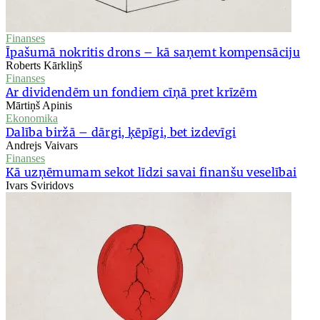
Finanses
Īpašumā nokritis drons – kā saņemt kompensāciju
Roberts Kārkliņš
Finanses
Ar dividendēm un fondiem cīņā pret krīzēm
Mārtiņš Apinis
Ekonomika
Dalība biržā – dārgi, ķēpīgi, bet izdevīgi
Andrejs Vaivars
Finanses
Kā uzņēmumam sekot līdzi savai finanšu veselībai
Ivars Sviridovs