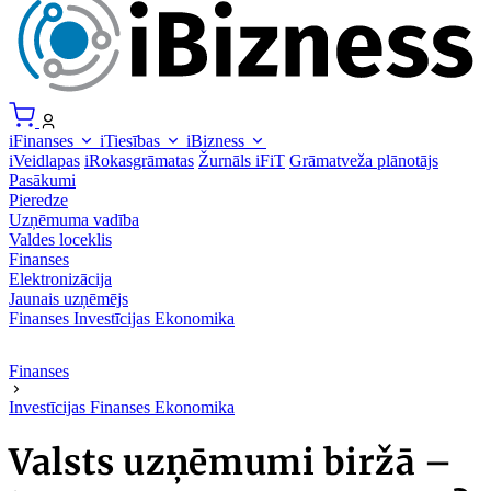
iFinanses
iTiesības
iBizness
iVeidlapas
iRokasgrāmatas
Žurnāls iFiT
Grāmatveža plānotājs
Pasākumi
Pieredze
Uzņēmuma vadība
Valdes loceklis
Finanses
Elektronizācija
Jaunais uzņēmējs
Finanses
Investīcijas
Ekonomika
Finanses
Investīcijas
Finanses
Ekonomika
Valsts uzņēmumi biržā –