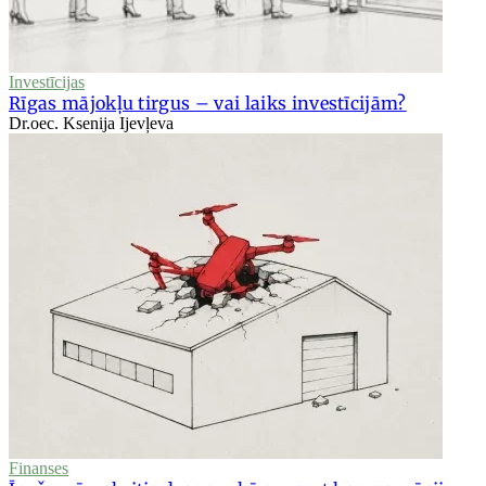
Investīcijas
Rīgas mājokļu tirgus – vai laiks investīcijām?
Dr.oec. Ksenija Ijevļeva
Finanses