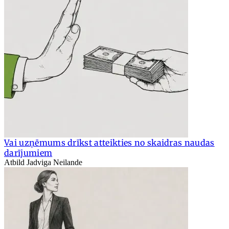
Vai uzņēmums drīkst atteikties no skaidras naudas
darījumiem
Atbild Jadviga Neilande