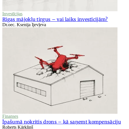
Investīcijas
Rīgas mājokļu tirgus – vai laiks investīcijām?
Dr.oec. Ksenija Ijevļeva
Finanses
Īpašumā nokritis drons – kā saņemt kompensāciju
Roberts Kārkliņš