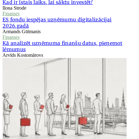
Kad ir īstais laiks, lai sāktu investēt?
Ilona Strode
Finanses
ES fondu iespējas uzņēmumu digitalizācijai
2026.gadā
Armands Gūtmanis
Finanses
Kā analizēt uzņēmuma finanšu datus, pieņemot
lēmumus
Arvīds Kostomārovs