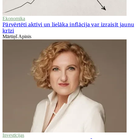
Ekonomika
Pārvērtēti aktīvi un lielāka inflācija var izraisīt jaunu
krīzi
Mārtiņš Apinis
Investīcijas