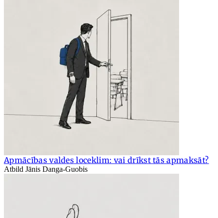
Apmācības valdes loceklim: vai drīkst tās apmaksāt?
Atbild Jānis Danga-Guobis