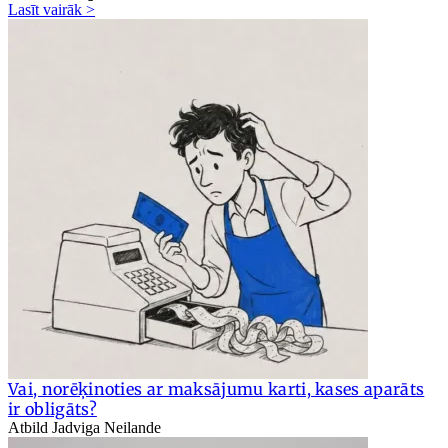
Lasīt vairāk >
Vai, norēķinoties ar maksājumu karti, kases aparāts
ir obligāts?
Atbild Jadviga Neilande