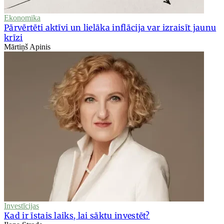
Ekonomika
Pārvērtēti aktīvi un lielāka inflācija var izraisīt jaunu
krīzi
Mārtiņš Apinis
Investīcijas
Kad ir īstais laiks, lai sāktu investēt?