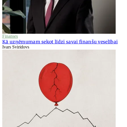
Finanses
Kā uzņēmumam sekot līdzi savai finanšu veselībai
Ivars Sviridovs