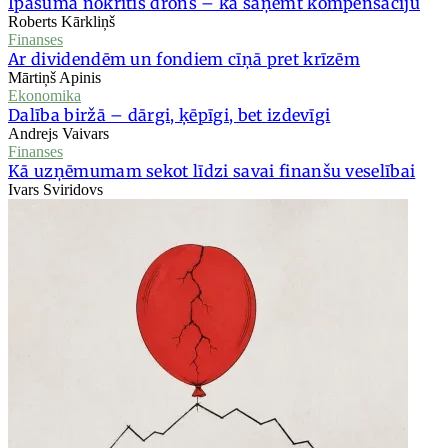
Īpašumā nokritis drons – kā saņemt kompensāciju
Roberts Kārkliņš
Finanses
Ar dividendēm un fondiem cīņā pret krīzēm
Mārtiņš Apinis
Ekonomika
Dalība biržā – dārgi, ķēpīgi, bet izdevīgi
Andrejs Vaivars
Finanses
Kā uzņēmumam sekot līdzi savai finanšu veselībai
Ivars Sviridovs