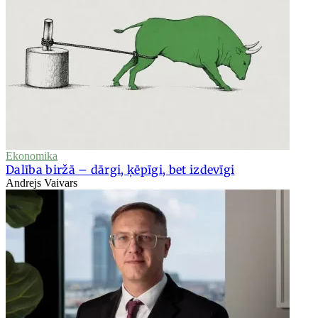
Ekonomika
Dalība biržā – dārgi, ķēpīgi, bet izdevīgi
Andrejs Vaivars