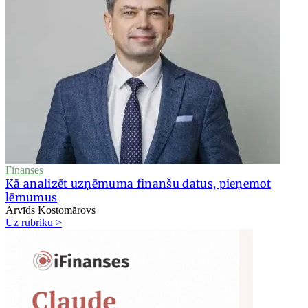
Finanses
Kā analizēt uzņēmuma finanšu datus, pieņemot
lēmumus
Arvīds Kostomārovs
Uz rubriku >