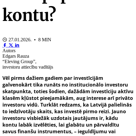
kontu?
27.01.2026. • 8 MIN
Autors
Edgars Rauza
“Eleving Group”,
investoru attiecību vadītājs
Vēl pirms dažiem gadiem par investīcijām
galvenokārt tika runāts no institucionālo investoru
skatpunkta, toties šodien, dažādām investīciju aktīvu
klasēm kļūstot pieejamākām, aug interese arī privāto
investoru vidū. Turklāt redzams, ka Latvijā palielinās
to iedzīvotāju skaits, kas investē pirmo reizi. Jauno
investoru visbiežāk uzdotais jautājums ir, kādu
kontu labāk izvēlēties, lai glabātu un pārvaldītu
savus finanšu instrumentus, – ieguldījumu vai