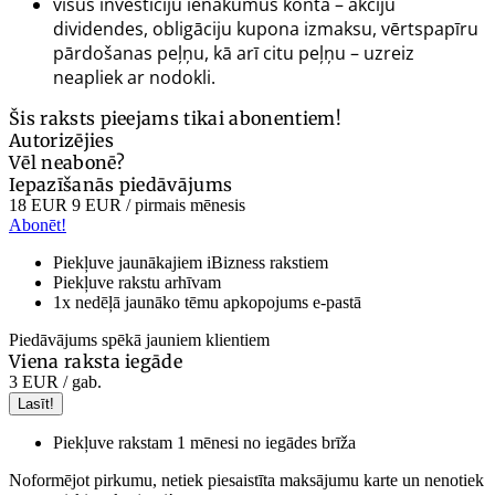
visus investīciju ienākumus kontā – akciju
dividendes, obligāciju kupona izmaksu, vērtspapīru
pārdošanas peļņu, kā arī citu peļņu – uzreiz
neapliek ar nodokli.
Šis raksts pieejams tikai abonentiem!
Autorizējies
Vēl neabonē?
Iepazīšanās piedāvājums
18 EUR
9 EUR
/ pirmais mēnesis
Abonēt!
Piekļuve jaunākajiem iBizness rakstiem
Piekļuve rakstu arhīvam
1x nedēļā jaunāko tēmu apkopojums e-pastā
Piedāvājums spēkā jauniem klientiem
Viena raksta iegāde
3 EUR
/ gab.
Lasīt!
Piekļuve rakstam 1 mēnesi no iegādes brīža
Noformējot pirkumu, netiek piesaistīta maksājumu karte un nenotiek