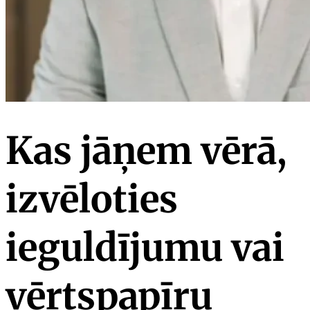
Kas jāņem vērā,
izvēloties
ieguldījumu vai
vērtspapīru