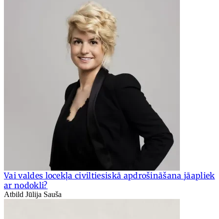
Vai valdes locekļa civiltiesiskā apdrošināšana jāapliek
ar nodokli?
Atbild Jūlija Sauša