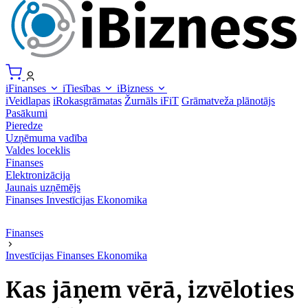
iFinanses
iTiesības
iBizness
iVeidlapas
iRokasgrāmatas
Žurnāls iFiT
Grāmatveža plānotājs
Pasākumi
Pieredze
Uzņēmuma vadība
Valdes loceklis
Finanses
Elektronizācija
Jaunais uzņēmējs
Finanses
Investīcijas
Ekonomika
Finanses
Investīcijas
Finanses
Ekonomika
Kas jāņem vērā, izvēloties