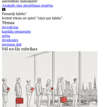
automātiski maksājumi!
Apskatīt citas abonēšanas iespējas
Pamanīji kļūdu?
Iezīmē tekstu un spied "ziņot par kļūdu".
Tēmas
investīcijas
kapitāla pieaugums
peļņa
dividendes
personas dati
Vēl no šīs rubrikas