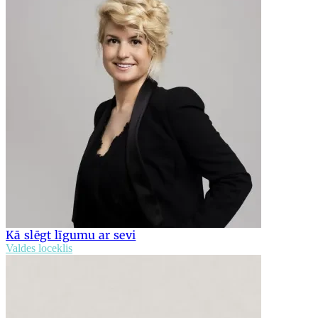
Kā slēgt līgumu ar sevi
Valdes loceklis