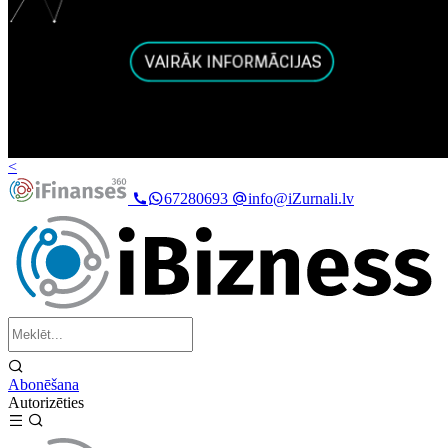
<
67280693
info@iZurnali.lv
Abonēšana
Autorizēties