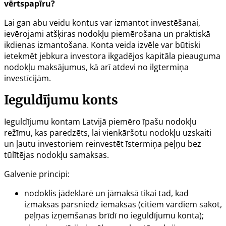
vērtspapīru?
Lai gan abu veidu kontus var izmantot investēšanai,
ievērojami atšķiras nodokļu piemērošana un praktiskā
ikdienas izmantošana. Konta veida izvēle var būtiski
ietekmēt jebkura investora ikgadējos kapitāla pieauguma
nodokļu maksājumus, kā arī atdevi no ilgtermiņa
investīcijām.
Ieguldījumu konts
Ieguldījumu kontam Latvijā piemēro īpašu nodokļu
režīmu, kas paredzēts, lai vienkāršotu nodokļu uzskaiti
un ļautu investoriem reinvestēt īstermiņa peļņu bez
tūlītējas nodokļu samaksas.
Galvenie principi:
nodoklis jādeklarē un jāmaksā tikai tad, kad
izmaksas pārsniedz iemaksas (citiem vārdiem sakot,
peļņas izņemšanas brīdī no ieguldījumu konta);