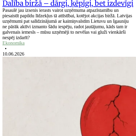
Dalība biržā – dārgi, ķēpīgi, bet izdevīgi
Pasaulē jau izsenis ierasts vairot uzņēmuma atpazīstamību un
piesaistīt papildu līdzekļus tā attīstībai, kotējot akcijas biržā. Latvijas
uzņēmumi pat salīdzinājumā ar kaimiņvalstīm Lietuvu un Igauniju
ne pārāk aktīvi izmanto šādu iespēju, radot jautājumu, kāds tam ir
galvenais iemesls – mūsu uzņēmēji to nevēlas vai gluži vienkārši
nespēj izdarīt?
Ekonomika
•
10.06.2026