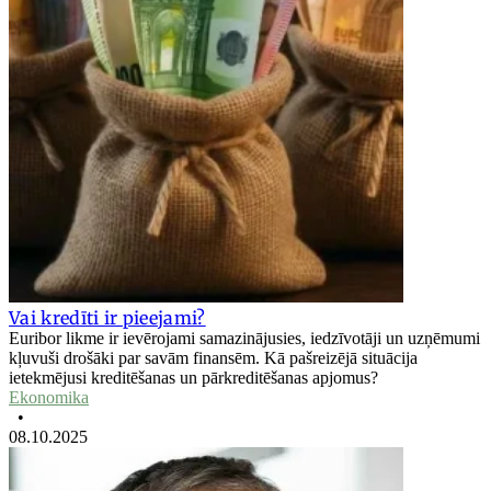
Vai kredīti ir pieejami?
Euribor likme ir ievērojami samazinājusies, iedzīvotāji un uzņēmumi
kļuvuši drošāki par savām finansēm. Kā pašreizējā situācija
ietekmējusi kreditēšanas un pārkreditēšanas apjomus?
Ekonomika
•
08.10.2025