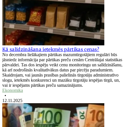
Kā salīdzināšana ietekmēs pārtikas cenas?
No decembra lielākajiem pārtikas mazumtirgotājiem regulāri būs
jāsniedz informācija par pārtikas preču cenām Centrālajai statistikas
pārvaldei. Tas dos iespēju veikt cenu monitoringu un salīdzināšanu,
kā arī nodrošinās kvalitatīvākus datus par pircēju paradumiem.
Skaidrojam, vai jaunās prasības palielinās tirgotāju administratīvo
slogu, ietekmēs konkurenci un mazāku tirgotāju iespējas tirgū, un,
vai ir iespējams pārtikas preču samazinājums.
Ekonomika
•
12.11.2025