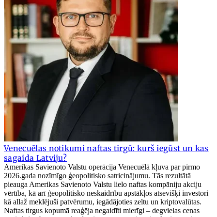
Venecuēlas notikumi naftas tirgū: kurš iegūst un kas
sagaida Latviju?
Amerikas Savienoto Valstu operācija Venecuēlā kļuva par pirmo
2026.gada nozīmīgo ģeopolitisko satricinājumu. Tās rezultātā
pieauga Amerikas Savienoto Valstu lielo naftas kompāniju akciju
vērtība, kā arī ģeopolitisko neskaidrību apstākļos atsevišķi investori
kā allaž meklējuši patvērumu, iegādājoties zeltu un kriptovalūtas.
Naftas tirgus kopumā reaģēja negaidīti mierīgi – degvielas cenas