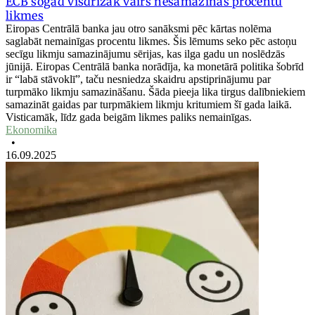
ECB šogad visdrīzāk vairs nesamazinās procentu
likmes
Eiropas Centrālā banka jau otro sanāksmi pēc kārtas nolēma
saglabāt nemainīgas procentu likmes. Šis lēmums seko pēc astoņu
secīgu likmju samazinājumu sērijas, kas ilga gadu un noslēdzās
jūnijā. Eiropas Centrālā banka norādīja, ka monetārā politika šobrīd
ir “labā stāvoklī”, taču nesniedza skaidru apstiprinājumu par
turpmāko likmju samazināšanu. Šāda pieeja lika tirgus dalībniekiem
samazināt gaidas par turpmākiem likmju kritumiem šī gada laikā.
Visticamāk, līdz gada beigām likmes paliks nemainīgas.
Ekonomika
•
16.09.2025