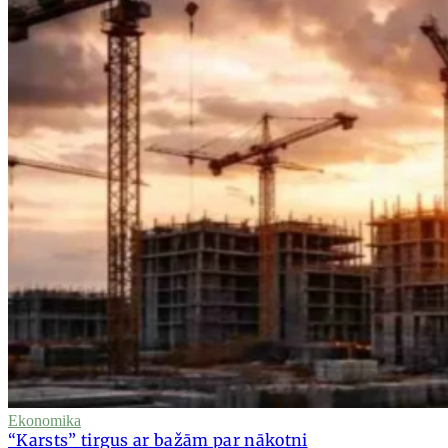
Ekonomika
“Karsts” tirgus ar bažām par nākotni