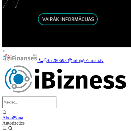
<
67280693
info@iZurnali.lv
Abonēšana
Autorizēties