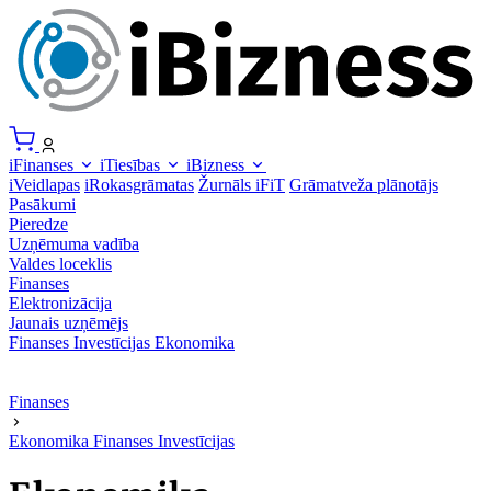
iFinanses
iTiesības
iBizness
iVeidlapas
iRokasgrāmatas
Žurnāls iFiT
Grāmatveža plānotājs
Pasākumi
Pieredze
Uzņēmuma vadība
Valdes loceklis
Finanses
Elektronizācija
Jaunais uzņēmējs
Finanses
Investīcijas
Ekonomika
Finanses
Ekonomika
Finanses
Investīcijas