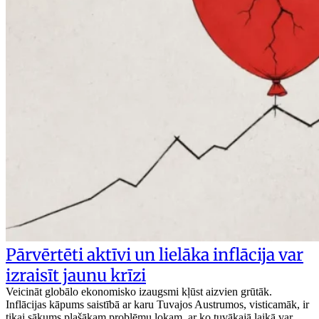
Pārvērtēti aktīvi un lielāka inflācija var
izraisīt jaunu krīzi
Veicināt globālo ekonomisko izaugsmi kļūst aizvien grūtāk.
Inflācijas kāpums saistībā ar karu Tuvajos Austrumos, visticamāk, ir
tikai sākums plašākam problēmu lokam, ar ko tuvākajā laikā var