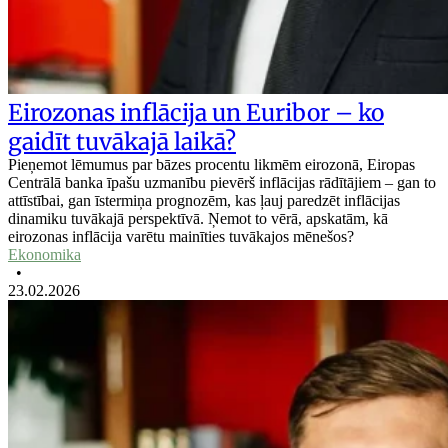
Eirozonas inflācija un Euribor – ko
gaidīt tuvākajā laikā?
Pieņemot lēmumus par bāzes procentu likmēm eirozonā, Eiropas
Centrālā banka īpašu uzmanību pievērš inflācijas rādītājiem – gan to
attīstībai, gan īstermiņa prognozēm, kas ļauj paredzēt inflācijas
dinamiku tuvākajā perspektīvā. Ņemot to vērā, apskatām, kā
eirozonas inflācija varētu mainīties tuvākajos mēnešos?
Ekonomika
•
23.02.2026