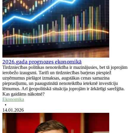
2026.gada prognozes ekonomikā
Tirdzniecības politikas nenoteiktība ir mazinājusies, bet tā joprojām
ierobežo izaugsmi. Tarifi un tirdzniecības barjeras piespiež
uzņēmumus pielāgot izmaksas, augstākas cenas samazina
pieprasījumu, un paaugstinātā nenoteiktība ietekmē investīciju
lēmumus. Arī ģeopolitiskā situācija joprojām ir ārkārtīgi sarežģīta.
Kas gaidāms nākotnē?
Ekonomika
•
14.01.2026