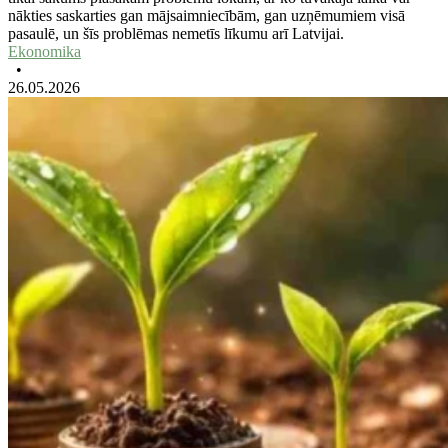
nākties saskarties gan mājsaimniecībām, gan uzņēmumiem visā
pasaulē, un šīs problēmas nemetīs līkumu arī Latvijai.
Ekonomika
•
26.05.2026