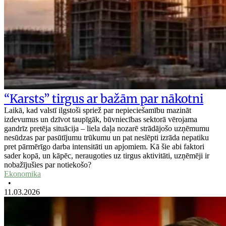
“Karsts” tirgus ar bažām par nākotni
Laikā, kad valstī ilgstoši spriež par nepieciešamību mazināt
izdevumus un dzīvot taupīgāk, būvniecības sektorā vērojama
gandrīz pretēja situācija – liela daļa nozarē strādājošo uzņēmumu
nesūdzas par pasūtījumu trūkumu un pat neslēpti izrāda nepatiku
pret pārmērīgo darba intensitāti un apjomiem. Kā šie abi faktori
sader kopā, un kāpēc, neraugoties uz tirgus aktivitāti, uzņēmēji ir
nobažījušies par notiekošo?
Ekonomika
•
11.03.2026