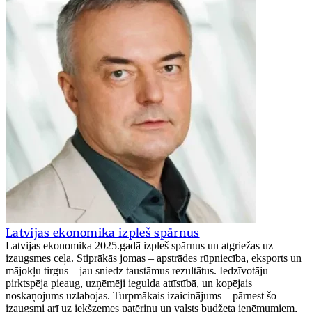
Latvijas ekonomika izpleš spārnus
Latvijas ekonomika 2025.gadā izpleš spārnus un atgriežas uz
izaugsmes ceļa. Stiprākās jomas – apstrādes rūpniecība, eksports un
mājokļu tirgus – jau sniedz taustāmus rezultātus. Iedzīvotāju
pirktspēja pieaug, uzņēmēji iegulda attīstībā, un kopējais
noskaņojums uzlabojas. Turpmākais izaicinājums – pārnest šo
izaugsmi arī uz iekšzemes patēriņu un valsts budžeta ieņēmumiem,