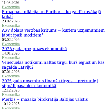
11.03.2026
Ekonomika
Eirozonas inflācija un Euribor – ko gaidīt tuvākajā
laikā?
23.02.2026
Ekonomika
ASV dolāra vērtības kritums – kuriem uzņēmumiem
jābūt īpaši modriem?
03.02.2026
Ekonomika
2026.gada prognozes ekonomikā
14.01.2026
Ekonomika
Venecuēlas notikumi naftas tirgū: kurš iegūst un kas
sagaida Latviju?
07.01.2026
Ekonomika
2025.gada novembris finanšu tirgos – pretrunīgi
signāli pasaules ekonomikā
12.12.2025
Ekonomika
Mērķis – mazākā birokrātija Baltijas valstīs
10.12.2025
Ekonomika