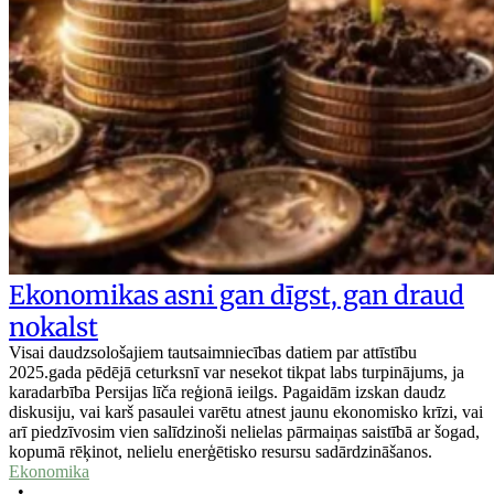
Ekonomikas asni gan dīgst, gan draud
nokalst
Visai daudzsološajiem tautsaimniecības datiem par attīstību
2025.gada pēdējā ceturksnī var nesekot tikpat labs turpinājums, ja
karadarbība Persijas līča reģionā ieilgs. Pagaidām izskan daudz
diskusiju, vai karš pasaulei varētu atnest jaunu ekonomisko krīzi, vai
arī piedzīvosim vien salīdzinoši nelielas pārmaiņas saistībā ar šogad,
kopumā rēķinot, nelielu enerģētisko resursu sadārdzināšanos.
Ekonomika
•