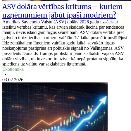
ASV dolāra vērtības kritums – kuriem
uzņēmumiem jābūt īpaši modriem?
Amerikas Savienoto Valstu (ASV) dolārs 2026.gadu uzsācis ar
izteiktu vērtības kritumu, kas arvien skaidrāk liecina par tendences
maiņu, nevis īslaicīgām tirgus svārstībām. ASV dolāra vērtība pret
galveno tirdzniecības partneru valūtām īsā laika posmā ir noslīdējusi
līdz zemākajiem līmeņiem vairāku gadu laikā, savukārt tirgus
noskaņojumu pastiprina arī politiskie signāli no Vašingtonas. ASV
prezidents Donalds Tramps publiski ir paudis atbalstu vājāka ASV
dolāra virzībai, un investori to uztver kā nepārprotamu signālu, ka
spiediens uz valūtu var saglabāties ilgtermiņā.
Ekonomika
•
03.02.2026