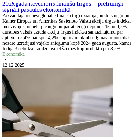
2025.gada novembris finanšu tirgos – pretrunīgi
signāli pasaules ekonomikā
Aizvadītajā mēnesī globālie finanšu tirgi uzrādīja jauktu sniegumu.
Kamēr Eiropas un Amerikas Savienoto Valstu akciju tirgus indeksi
piedzīvojuši nelielu pieaugumu par attiecīgi nepilnu 1% un 0,2%,
attīstības valstis uzrāda akciju tirgus indeksa samazinājumu par
aptuveni 2,4% par spīti 4,2% kāpumam oktobrī. Ķīnas rūpniecības
nozare uzrādījusi vājāko sniegumu kopš 2024.gada augusta, kamēr
Indija 3.ceturksnī audzējusi iekšzemes kopproduktu par 8,2%.
Ekonomika
•
12.12.2025