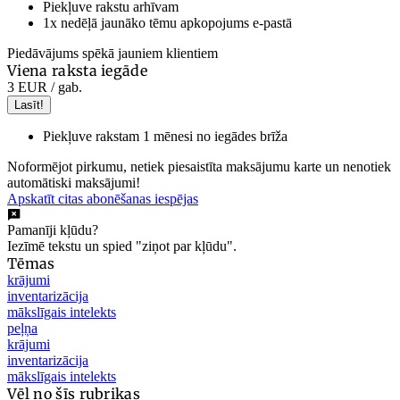
Piekļuve rakstu arhīvam
1x nedēļā jaunāko tēmu apkopojums e-pastā
Piedāvājums spēkā jauniem klientiem
Viena raksta iegāde
3 EUR
/ gab.
Lasīt!
Piekļuve rakstam 1 mēnesi no iegādes brīža
Noformējot pirkumu, netiek piesaistīta maksājumu karte un nenotiek
automātiski maksājumi!
Apskatīt citas abonēšanas iespējas
Pamanīji kļūdu?
Iezīmē tekstu un spied "ziņot par kļūdu".
Tēmas
krājumi
inventarizācija
mākslīgais intelekts
peļņa
krājumi
inventarizācija
mākslīgais intelekts
Vēl no šīs rubrikas