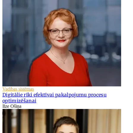
Vadības sistēmas
Digitālie rīki efektīvai pakalpojumu procesu
optimizēšanai
Ilze Ošiņa