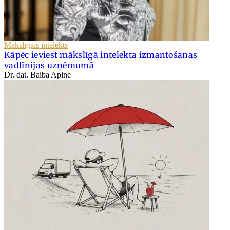
Mākslīgais intelekts
Kāpēc ieviest mākslīgā intelekta izmantošanas
vadlīnijas uzņēmumā
Dr. dat. Baiba Apine