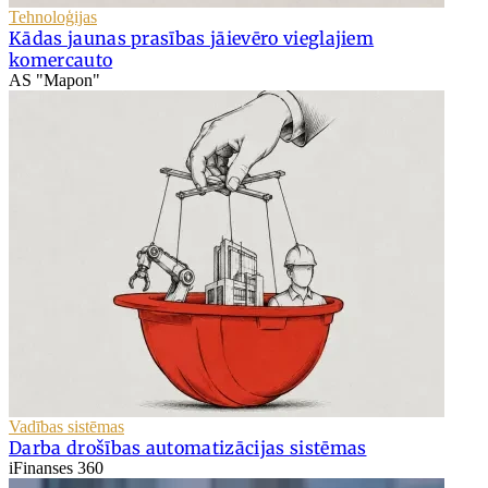
Tehnoloģijas
Kādas jaunas prasības jāievēro vieglajiem
komercauto
AS "Mapon"
Vadības sistēmas
Darba drošības automatizācijas sistēmas
iFinanses 360