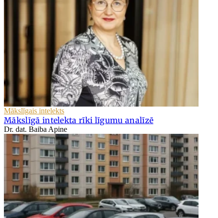
Mākslīgais intelekts
Mākslīgā intelekta rīki līgumu analīzē
Dr. dat. Baiba Apine