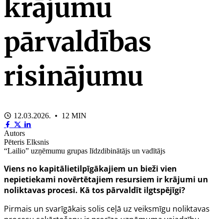
krājumu
pārvaldības
risinājumu
12.03.2026. • 12 MIN
Autors
Pēteris Elksnis
“Lailio” uzņēmumu grupas līdzdibinātājs un vadītājs
Viens no kapitālietilpīgākajiem un bieži vien
nepietiekami novērtētajiem resursiem ir krājumi un
noliktavas procesi. Kā tos pārvaldīt ilgtspējīgi?
Pirmais un svarīgākais solis ceļā uz veiksmīgu noliktavas