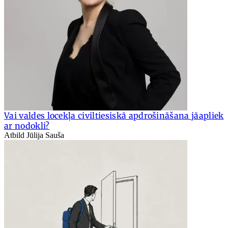
Vai valdes locekļa civiltiesiskā apdrošināšana jāapliek
ar nodokli?
Atbild Jūlija Sauša