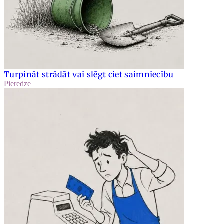
Turpināt strādāt vai slēgt ciet saimniecību
Pieredze