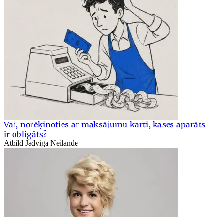
Vai, norēķinoties ar maksājumu karti, kases aparāts
ir obligāts?
Atbild Jadviga Neilande