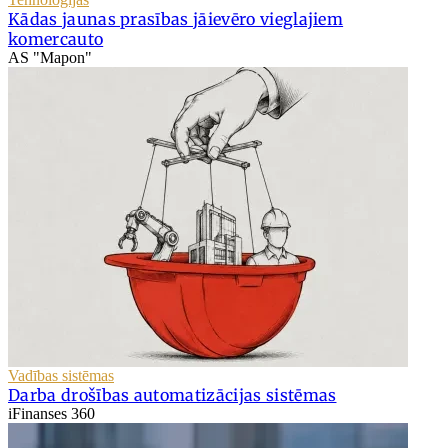
Kādas jaunas prasības jāievēro vieglajiem
komercauto
AS "Mapon"
Vadības sistēmas
Darba drošības automatizācijas sistēmas
iFinanses 360