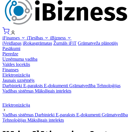
iFinanses
iTiesības
iBizness
iVeidlapas
iRokasgrāmatas
Žurnāls iFiT
Grāmatveža plānotājs
Pasākumi
Pieredze
Uzņēmuma vadība
Valdes loceklis
Finanses
Elektronizācija
Jaunais uzņēmējs
Darbinieki
E-paraksts
E-dokumenti
Grāmatvedība
Tehnoloģijas
Vadības sistēmas
Mākslīgais intelekts
Elektronizācija
Vadības sistēmas
Darbinieki
E-paraksts
E-dokumenti
Grāmatvedība
Tehnoloģijas
Mākslīgais intelekts