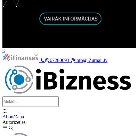
<
67280693
info@iZurnali.lv
Abonēšana
Autorizēties