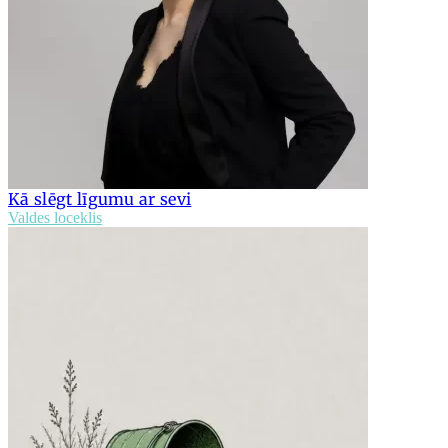
Kā slēgt līgumu ar sevi
Valdes loceklis