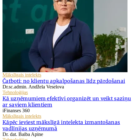
Mākslīgais intelekts
Čatboti: no klientu apkalpošanas līdz pārdošanai
Dr.sc.admin. Andžela Veselova
Tehnoloģijas
Kā uzņēmumiem efektīvi organizēt un veikt saziņu
ar saviem klientiem
iFinanses 360
Mākslīgais intelekts
Kāpēc ieviest mākslīgā intelekta izmantošanas
vadlīnijas uzņēmumā
Dr. dat. Baiba Apine
Tehnoloģijas