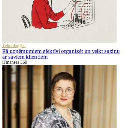
Tehnoloģijas
Kā uzņēmumiem efektīvi organizēt un veikt saziņu
ar saviem klientiem
iFinanses 360