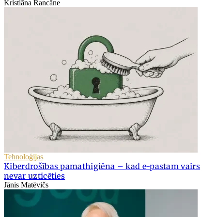
Kristiāna Rancāne
Tehnoloģijas
Kiberdrošības pamathigiēna – kad e-pastam vairs
nevar uzticēties
Jānis Matēvičs