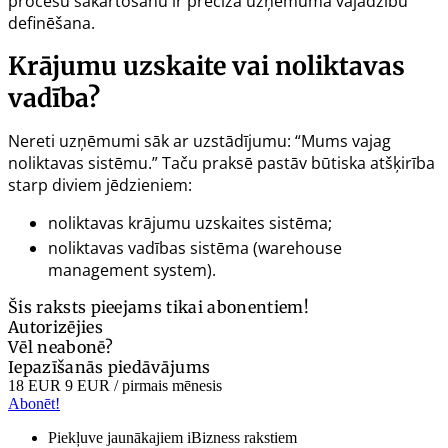
procesu sakārtošanu ir precīza uzņēmuma vajadzību
definēšana.
Krājumu uzskaite vai noliktavas
vadība?
Nereti uzņēmumi sāk ar uzstādījumu: “Mums vajag
noliktavas sistēmu.” Taču praksē pastāv būtiska atšķirība
starp diviem jēdzieniem:
noliktavas krājumu uzskaites sistēma;
noliktavas vadības sistēma (
warehouse
management system
).
Šis raksts pieejams tikai abonentiem!
Autorizējies
Vēl neabonē?
Iepazīšanās piedāvājums
18 EUR
9 EUR
/ pirmais mēnesis
Abonēt!
Piekļuve jaunākajiem iBizness rakstiem