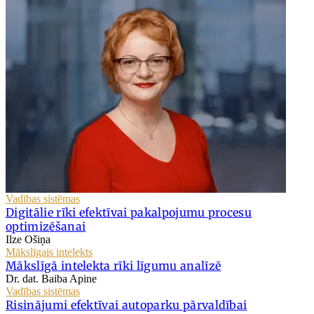
Vadības sistēmas
Digitālie rīki efektīvai pakalpojumu procesu
optimizēšanai
Ilze Ošiņa
Mākslīgais intelekts
Mākslīgā intelekta rīki līgumu analīzē
Dr. dat. Baiba Apine
Vadības sistēmas
Risinājumi efektīvai autoparku pārvaldībai