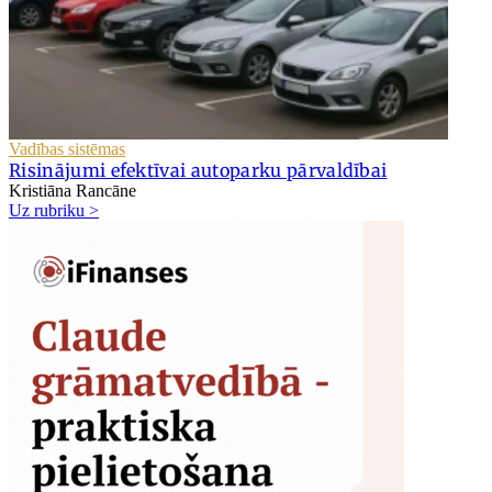
Vadības sistēmas
Risinājumi efektīvai autoparku pārvaldībai
Kristiāna Rancāne
Uz rubriku >