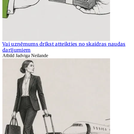
Vai uzņēmums drīkst atteikties no skaidras naudas
darījumiem
Atbild Jadviga Neilande