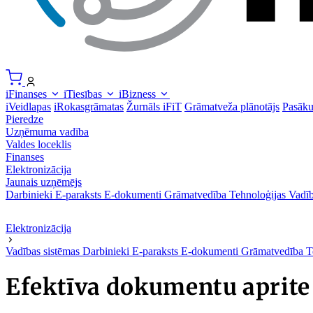
iFinanses
iTiesības
iBizness
iVeidlapas
iRokasgrāmatas
Žurnāls iFiT
Grāmatveža plānotājs
Pasāk
Pieredze
Uzņēmuma vadība
Valdes loceklis
Finanses
Elektronizācija
Jaunais uzņēmējs
Darbinieki
E-paraksts
E-dokumenti
Grāmatvedība
Tehnoloģijas
Vadīb
Elektronizācija
Vadības sistēmas
Darbinieki
E-paraksts
E-dokumenti
Grāmatvedība
T
Efektīva dokumentu apri