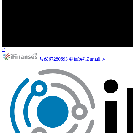
<
67280693
info@iZurnali.lv