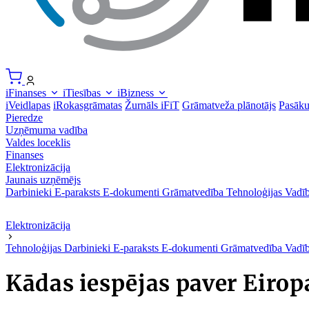
iFinanses
iTiesības
iBizness
iVeidlapas
iRokasgrāmatas
Žurnāls iFiT
Grāmatveža plānotājs
Pasāk
Pieredze
Uzņēmuma vadība
Valdes loceklis
Finanses
Elektronizācija
Jaunais uzņēmējs
Darbinieki
E-paraksts
E-dokumenti
Grāmatvedība
Tehnoloģijas
Vadīb
Elektronizācija
Tehnoloģijas
Darbinieki
E-paraksts
E-dokumenti
Grāmatvedība
Vadīb
Kādas iespējas paver Eiropa