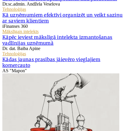
Dr.sc.admin. Andžela Veselova
Tehnoloģijas
Kā uzņēmumiem efektīvi organizēt un veikt saziņu
ar saviem klientiem
iFinanses 360
Mākslīgais intelekts
Kāpēc ieviest mākslīgā intelekta izmantošanas
vadlīnijas uzņēmumā
Dr. dat. Baiba Apine
Tehnoloģijas
Kādas jaunas prasības jāievēro vieglajiem
komercauto
AS "Mapon"