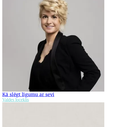
Kā slēgt līgumu ar sevi
Valdes loceklis