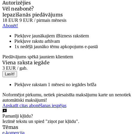
Autorizējies
Vēl neabonē?
Iepazīšanās piedāvājums
18 EUR
9 EUR
/ pirmais mēnesis
Abonēt!
Piekļuve jaunākajiem iBizness rakstiem
Piekļuve rakstu arhīvam
1x nedēļā jaunāko tēmu apkopojums e-pastā
Piedāvājums spēkā jauniem klientiem
Viena raksta iegāde
3 EUR
/ gab.
Lasīt!
Piekļuve rakstam 1 mēnesi no iegādes brīža
Noformējot pirkumu, netiek piesaistīta maksājumu karte un nenotiek
automātiski maksājumi!
Apskatīt citas abonēšanas iespējas
Pamanīji kļūdu?
Iezīmē tekstu un spied "ziņot par kļūdu".
Tēmas
e-komercija