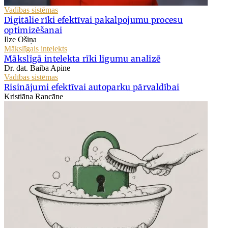
Vadības sistēmas
Digitālie rīki efektīvai pakalpojumu procesu
optimizēšanai
Ilze Ošiņa
Mākslīgais intelekts
Mākslīgā intelekta rīki līgumu analīzē
Dr. dat. Baiba Apine
Vadības sistēmas
Risinājumi efektīvai autoparku pārvaldībai
Kristiāna Rancāne