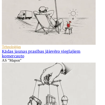
Tehnoloģijas
Kādas jaunas prasības jāievēro vieglajiem
komercauto
AS "Mapon"