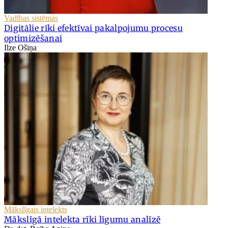
Vadības sistēmas
Digitālie rīki efektīvai pakalpojumu procesu
optimizēšanai
Ilze Ošiņa
Mākslīgais intelekts
Mākslīgā intelekta rīki līgumu analīzē