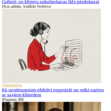
Čatboti: no klientu apkalpošanas līdz pārdošanai
Dr.sc.admin. Andžela Veselova
Tehnoloģijas
Kā uzņēmumiem efektīvi organizēt un veikt saziņu
ar saviem klientiem
iFinanses 360