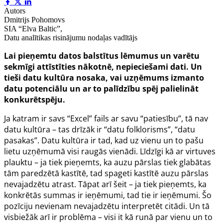
Autors
Dmitrijs Pohomovs
SIA “Elva Baltic”,
Datu analītikas risinājumu nodaļas vadītājs
Lai pieņemtu datos balstītus lēmumus un varētu
sekmīgi attīstīties nākotnē, nepieciešami dati. Un
tieši datu kultūra nosaka, vai uzņēmums izmanto
datu potenciālu un ar to palīdzību spēj palielināt
konkurētspēju.
Ja katram ir savs “Excel” fails ar savu “patiesību”, tā nav
datu kultūra – tas drīzāk ir “datu folklorisms”, “datu
pasakas”. Datu kultūra ir tad, kad uz vienu un to pašu
lietu uzņēmumā visi raugās vienādi. Līdzīgi kā ar virtuves
plauktu – ja tiek pieņemts, ka auzu pārslas tiek glabātas
tām paredzētā kastītē, tad spageti kastītē auzu pārslas
nevajadzētu atrast. Tāpat arī šeit – ja tiek pieņemts, ka
konkrētās summas ir ieņēmumi, tad tie ir ieņēmumi. Šo
pozīciju nevienam nevajadzētu interpretēt citādi. Un tā
visbiežāk arī ir problēma – visi it kā runā par vienu un to