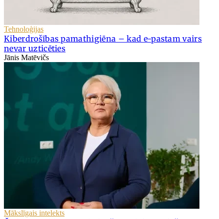
Tehnoloģijas
Kiberdrošības pamathigiēna – kad e-pastam vairs
nevar uzticēties
Jānis Matēvičs
Mākslīgais intelekts