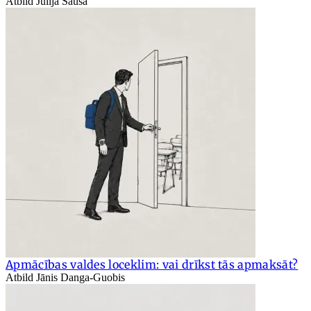
Atbild Jūlija Sauša
Apmācības valdes loceklim: vai drīkst tās apmaksāt?
Atbild Jānis Danga-Guobis