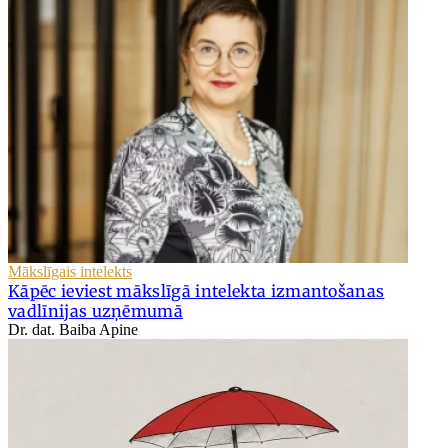
Mākslīgais intelekts
Kāpēc ieviest mākslīgā intelekta izmantošanas
vadlīnijas uzņēmumā
Dr. dat. Baiba Apine