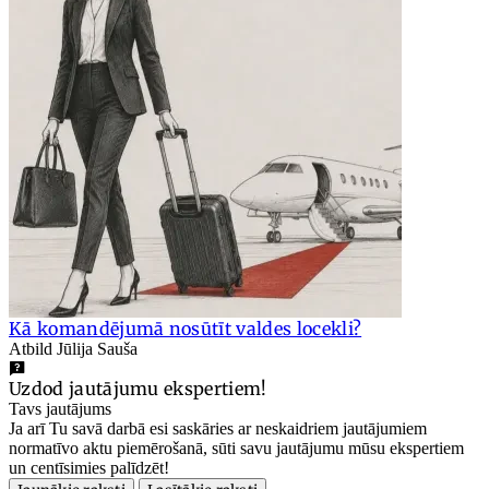
Kā komandējumā nosūtīt valdes locekli?
Atbild Jūlija Sauša
Uzdod jautājumu ekspertiem!
Tavs jautājums
Ja arī Tu savā darbā esi saskāries ar neskaidriem jautājumiem
normatīvo aktu piemērošanā, sūti savu jautājumu mūsu ekspertiem
un centīsimies palīdzēt!