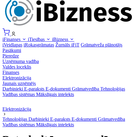
iFinanses
iTiesības
iBizness
iVeidlapas
iRokasgrāmatas
Žurnāls iFiT
Grāmatveža plānotājs
Pasākumi
Pieredze
Uzņēmuma vadība
Valdes loceklis
Finanses
Elektronizācija
Jaunais uzņēmējs
Darbinieki
E-paraksts
E-dokumenti
Grāmatvedība
Tehnoloģijas
Vadības sistēmas
Mākslīgais intelekts
Elektronizācija
Tehnoloģijas
Darbinieki
E-paraksts
E-dokumenti
Grāmatvedība
Vadības sistēmas
Mākslīgais intelekts