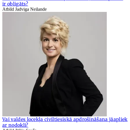
ir obligāts?
Atbild Jadviga Neilande
Vai valdes locekļa civiltiesiskā apdrošināšana jāapliek
ar nodokli?