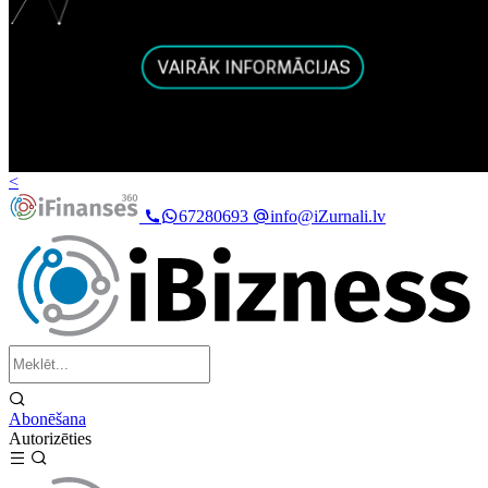
<
67280693
info@iZurnali.lv
Abonēšana
Autorizēties