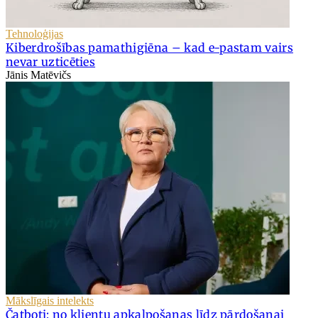
Tehnoloģijas
Kiberdrošības pamathigiēna – kad e-pastam vairs
nevar uzticēties
Jānis Matēvičs
Mākslīgais intelekts
Čatboti: no klientu apkalpošanas līdz pārdošanai