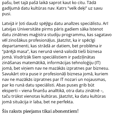
pašu, bet tajā pašā laikā saprot kaut ko citu. Tādā
gadījumā datu kultūras nav. Katrs “velk deķi” uz savu
pusi.
Latvijā ir ļoti daudz spējīgu datu analīzes speciālistu. Arī
Latvijas Universitāte pirms pāris gadiem sāka īstenot
datu zinātnes maģistra studiju programmu, kas sagatavo
vēl zinošākus profesionāļus. Jāatzīst, ka ir spēcīgi
departamenti, kas strādā ar datiem, bet problēma ir
“pārējā masa”, kas nerunā vienā valodā tieši biznesa
jomā. Visdrīzāk šiem speciālistiem ir padziļinātas
zināšanas matemātikā, informācijas tehnoloģiju (IT)
jomā, bet viņiem nav ne mazākās izpratnes par biznesu.
Savukārt otra puse ir profesionāļi biznesa jomā, kuriem
nav ne mazākās izpratnes par IT nozari un nojausmas,
par ko runā datu speciālisti. Abas puses grib būt
eksperti – viena finanšu analītikā, otra datu zinātnē –,
taču trūkst vienotas kultūras. Jāatzīst, ka datu kultūras
jomā situācija ir laba, bet ne perfekta.
Šis raksts pieejams tikai abonentiem!