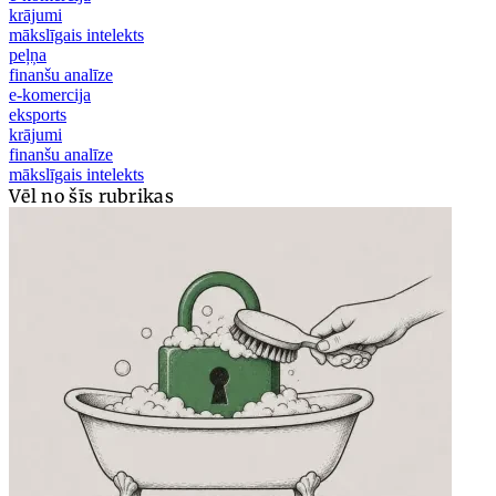
krājumi
mākslīgais intelekts
peļņa
finanšu analīze
e-komercija
eksports
krājumi
finanšu analīze
mākslīgais intelekts
Vēl no šīs rubrikas