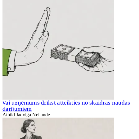
Vai uzņēmums drīkst atteikties no skaidras naudas
darījumiem
Atbild Jadviga Neilande