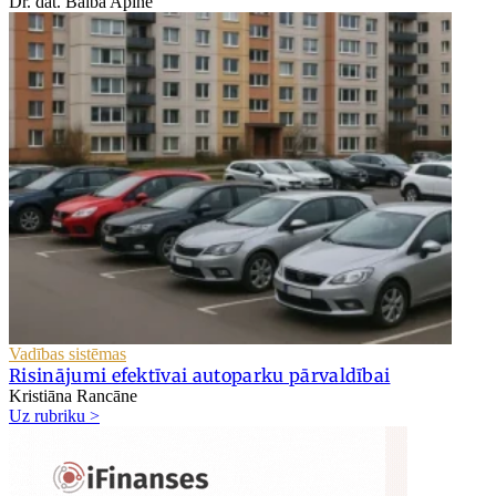
Dr. dat. Baiba Apine
Vadības sistēmas
Risinājumi efektīvai autoparku pārvaldībai
Kristiāna Rancāne
Uz rubriku >