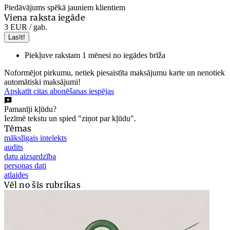
Piedāvājums spēkā jauniem klientiem
Viena raksta iegāde
3 EUR
/ gab.
Lasīt!
Piekļuve rakstam 1 mēnesi no iegādes brīža
Noformējot pirkumu, netiek piesaistīta maksājumu karte un nenotiek
automātiski maksājumi!
Apskatīt citas abonēšanas iespējas
Pamanīji kļūdu?
Iezīmē tekstu un spied "ziņot par kļūdu".
Tēmas
mākslīgais intelekts
audits
datu aizsardzība
personas dati
atlaides
Vēl no šīs rubrikas