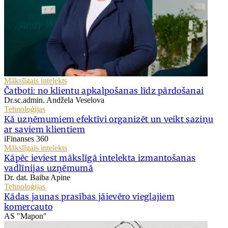
Mākslīgais intelekts
Čatboti: no klientu apkalpošanas līdz pārdošanai
Dr.sc.admin. Andžela Veselova
Tehnoloģijas
Kā uzņēmumiem efektīvi organizēt un veikt saziņu
ar saviem klientiem
iFinanses 360
Mākslīgais intelekts
Kāpēc ieviest mākslīgā intelekta izmantošanas
vadlīnijas uzņēmumā
Dr. dat. Baiba Apine
Tehnoloģijas
Kādas jaunas prasības jāievēro vieglajiem
komercauto
AS "Mapon"