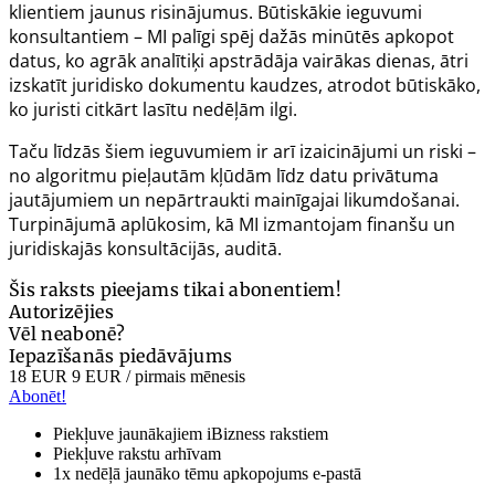
klientiem jaunus risinājumus. Būtiskākie ieguvumi
konsultantiem – MI palīgi spēj dažās minūtēs apkopot
datus, ko agrāk analītiķi apstrādāja vairākas dienas, ātri
izskatīt juridisko dokumentu kaudzes, atrodot būtiskāko,
ko juristi citkārt lasītu nedēļām ilgi.
Taču līdzās šiem ieguvumiem ir arī izaicinājumi un riski –
no algoritmu pieļautām kļūdām līdz datu privātuma
jautājumiem un nepārtraukti mainīgajai likumdošanai.
Turpinājumā aplūkosim, kā MI izmantojam finanšu un
juridiskajās konsultācijās, auditā.
Šis raksts pieejams tikai abonentiem!
Autorizējies
Vēl neabonē?
Iepazīšanās piedāvājums
18 EUR
9 EUR
/ pirmais mēnesis
Abonēt!
Piekļuve jaunākajiem iBizness rakstiem
Piekļuve rakstu arhīvam
1x nedēļā jaunāko tēmu apkopojums e-pastā