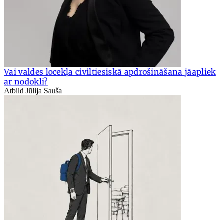
Vai valdes locekļa civiltiesiskā apdrošināšana jāapliek
ar nodokli?
Atbild Jūlija Sauša