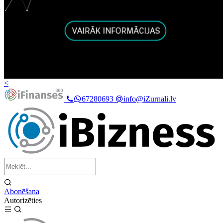
<
67280693
info@iZurnali.lv
Abonēšana
Autorizēties