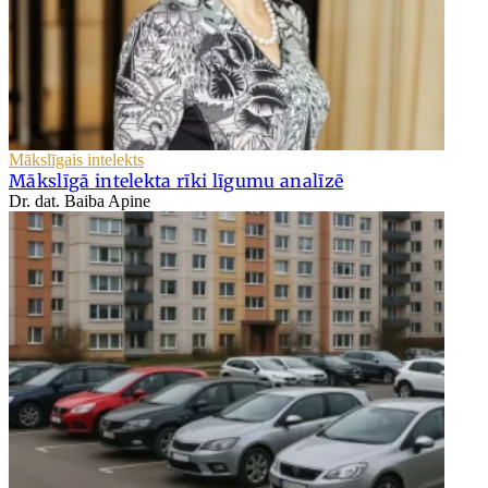
Mākslīgais intelekts
Mākslīgā intelekta rīki līgumu analīzē
Dr. dat. Baiba Apine