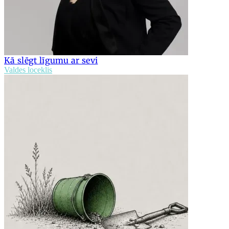
Kā slēgt līgumu ar sevi
Valdes loceklis