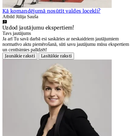
Kā komandējumā nosūtīt valdes locekli?
Atbild Jūlija Sauša
Uzdod jautājumu ekspertiem!
Tavs jautājums
Ja arī Tu savā darbā esi saskāries ar neskaidriem jautājumiem
normatīvo aktu piemērošanā, sūti savu jautājumu mūsu ekspertiem
un centīsimies palīdzēt!
Jaunākie raksti
Lasītākie raksti