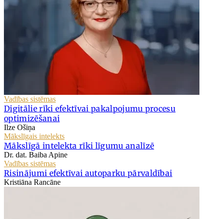
Vadības sistēmas
Digitālie rīki efektīvai pakalpojumu procesu
optimizēšanai
Ilze Ošiņa
Mākslīgais intelekts
Mākslīgā intelekta rīki līgumu analīzē
Dr. dat. Baiba Apine
Vadības sistēmas
Risinājumi efektīvai autoparku pārvaldībai
Kristiāna Rancāne