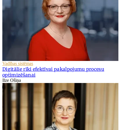
Vadības sistēmas
Digitālie rīki efektīvai pakalpojumu procesu
optimizēšanai
Ilze Ošiņa