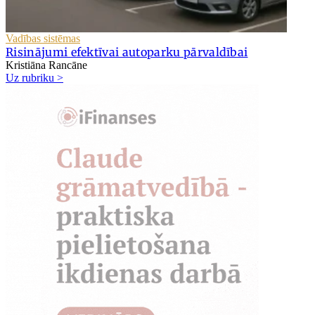
Vadības sistēmas
Risinājumi efektīvai autoparku pārvaldībai
Kristiāna Rancāne
Uz rubriku >