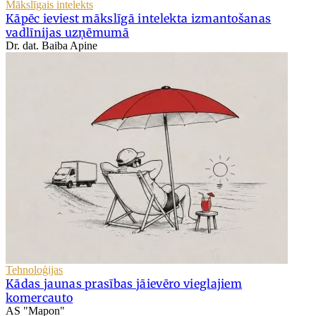
Mākslīgais intelekts
Kāpēc ieviest mākslīgā intelekta izmantošanas
vadlīnijas uzņēmumā
Dr. dat. Baiba Apine
Tehnoloģijas
Kādas jaunas prasības jāievēro vieglajiem
komercauto
AS "Mapon"