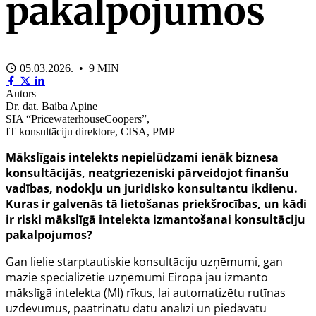
pakalpojumos
05.03.2026. • 9 MIN
Autors
Dr. dat. Baiba Apine
SIA “PricewaterhouseCoopers”,
IT konsultāciju direktore, CISA, PMP
Mākslīgais intelekts nepielūdzami ienāk biznesa
konsultācijās, neatgriezeniski pārveidojot finanšu
vadības, nodokļu un juridisko konsultantu ikdienu.
Kuras ir galvenās tā lietošanas priekšrocības, un kādi
ir riski mākslīgā intelekta izmantošanai konsultāciju
pakalpojumos?
Gan lielie starptautiskie konsultāciju uzņēmumi, gan
mazie specializētie uzņēmumi Eiropā jau izmanto
mākslīgā intelekta (MI) rīkus, lai automatizētu rutīnas
uzdevumus, paātrinātu datu analīzi un piedāvātu