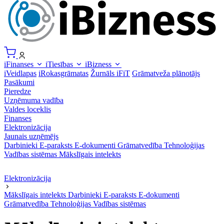
iFinanses
iTiesības
iBizness
iVeidlapas
iRokasgrāmatas
Žurnāls iFiT
Grāmatveža plānotājs
Pasākumi
Pieredze
Uzņēmuma vadība
Valdes loceklis
Finanses
Elektronizācija
Jaunais uzņēmējs
Darbinieki
E-paraksts
E-dokumenti
Grāmatvedība
Tehnoloģijas
Vadības sistēmas
Mākslīgais intelekts
Elektronizācija
Mākslīgais intelekts
Darbinieki
E-paraksts
E-dokumenti
Grāmatvedība
Tehnoloģijas
Vadības sistēmas