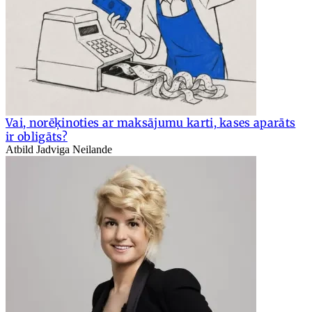
Vai, norēķinoties ar maksājumu karti, kases aparāts
ir obligāts?
Atbild Jadviga Neilande