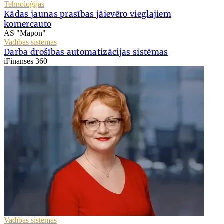
Tehnoloģijas
Kādas jaunas prasības jāievēro vieglajiem
komercauto
AS "Mapon"
Vadības sistēmas
Darba drošības automatizācijas sistēmas
iFinanses 360
Vadības sistēmas