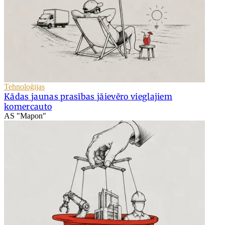
Tehnoloģijas
Kādas jaunas prasības jāievēro vieglajiem
komercauto
AS "Mapon"