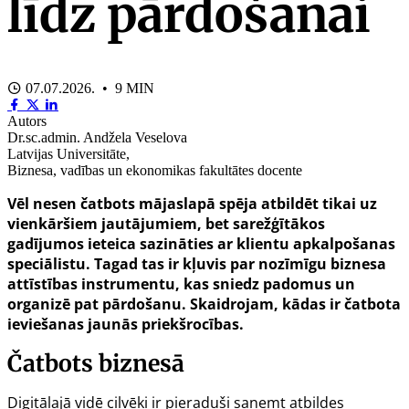
līdz pārdošanai
07.07.2026. • 9 MIN
Autors
Dr.sc.admin. Andžela Veselova
Latvijas Universitāte,
Biznesa, vadības un ekonomikas fakultātes docente
Vēl nesen čatbots mājaslapā spēja atbildēt tikai uz
vienkāršiem jautājumiem, bet sarežģītākos
gadījumos ieteica sazināties ar klientu apkalpošanas
speciālistu. Tagad tas ir kļuvis par nozīmīgu biznesa
attīstības instrumentu, kas sniedz padomus un
organizē pat pārdošanu. Skaidrojam, kādas ir čatbota
ieviešanas jaunās priekšrocības.
Čatbots biznesā
Digitālajā vidē cilvēki ir pieraduši saņemt atbildes