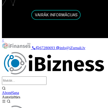
<
67280693
info@iZurnali.lv
Abonēšana
Autorizēties