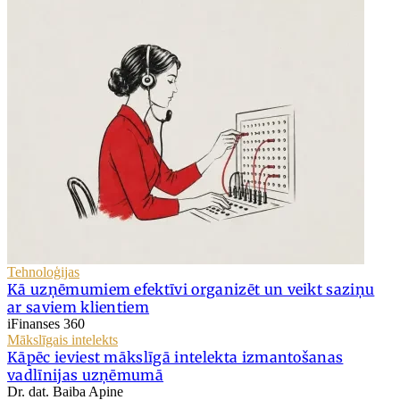
Tehnoloģijas
Kā uzņēmumiem efektīvi organizēt un veikt saziņu
ar saviem klientiem
iFinanses 360
Mākslīgais intelekts
Kāpēc ieviest mākslīgā intelekta izmantošanas
vadlīnijas uzņēmumā
Dr. dat. Baiba Apine