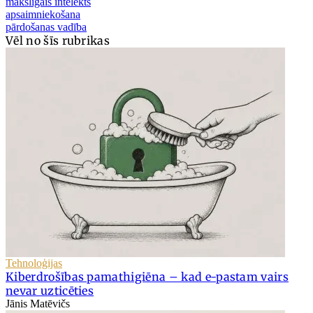
mākslīgais intelekts
apsaimniekošana
pārdošanas vadība
Vēl no šīs rubrikas
Tehnoloģijas
Kiberdrošības pamathigiēna – kad e-pastam vairs
nevar uzticēties
Jānis Matēvičs