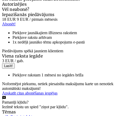
Autorizējies
Vēl neabonē?
Iepazīšanās piedāvājums
18 EUR
9 EUR
/ pirmais mēnesis
Abonēt!
Piekļuve jaunākajiem iBizness rakstiem
Piekļuve rakstu arhīvam
1x nedēļā jaunāko tēmu apkopojums e-pastā
Piedāvājums spēkā jauniem klientiem
Viena raksta iegāde
3 EUR
/ gab.
Lasīt!
Piekļuve rakstam 1 mēnesi no iegādes brīža
Noformējot pirkumu, netiek piesaistīta maksājumu karte un nenotiek
automātiski maksājumi!
Apskatīt citas abonēšanas iespējas
Pamanīji kļūdu?
Iezīmē tekstu un spied "ziņot par kļūdu".
Tēmas