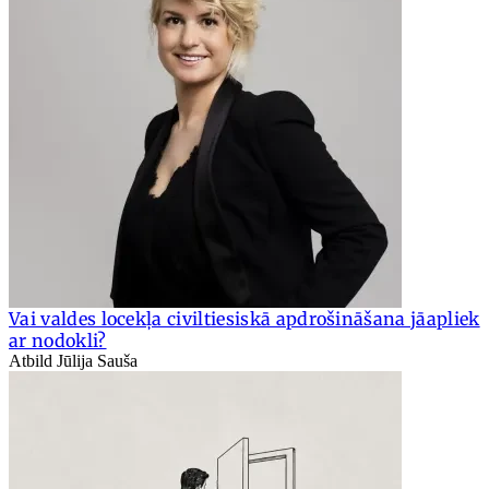
Vai valdes locekļa civiltiesiskā apdrošināšana jāapliek
ar nodokli?
Atbild Jūlija Sauša