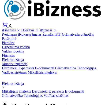
iFinanses
iTiesības
iBizness
iVeidlapas
iRokasgrāmatas
Žurnāls iFiT
Grāmatveža plānotājs
Pasākumi
Pieredze
Uzņēmuma vadība
Valdes loceklis
Finanses
Elektronizācija
Jaunais uzņēmējs
Darbinieki
E-paraksts
E-dokumenti
Grāmatvedība
Tehnoloģijas
Vadības sistēmas
Mākslīgais intelekts
Elektronizācija
Mākslīgais intelekts
Darbinieki
E-paraksts
E-dokumenti
Grāmatvedība
Tehnoloģijas
Vadības sistēmas