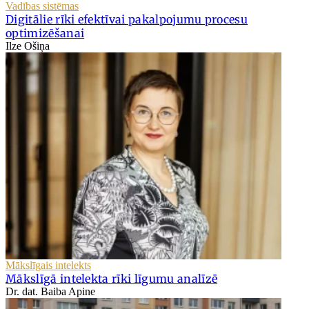
Vadības sistēmas
Digitālie rīki efektīvai pakalpojumu procesu
optimizēšanai
Ilze Ošiņa
Mākslīgais intelekts
Mākslīgā intelekta rīki līgumu analīzē
Dr. dat. Baiba Apine