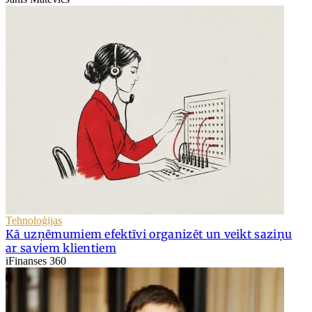
Tehnoloģijas
Kā uzņēmumiem efektīvi organizēt un veikt saziņu
ar saviem klientiem
iFinanses 360