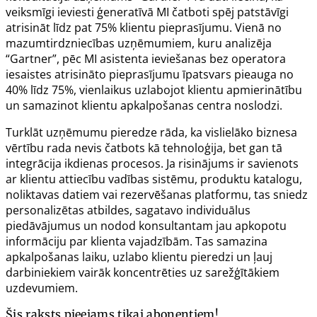
veiksmīgi ieviesti ģeneratīvā MI čatboti spēj patstāvīgi
atrisināt līdz pat 75% klientu pieprasījumu. Vienā no
mazumtirdzniecības uzņēmumiem, kuru analizēja
“Gartner”, pēc MI asistenta ieviešanas bez operatora
iesaistes atrisināto pieprasījumu īpatsvars pieauga no
40% līdz 75%, vienlaikus uzlabojot klientu apmierinātību
un samazinot klientu apkalpošanas centra noslodzi.
Turklāt uzņēmumu pieredze rāda, ka vislielāko biznesa
vērtību rada nevis čatbots kā tehnoloģija, bet gan tā
integrācija ikdienas procesos. Ja risinājums ir savienots
ar klientu attiecību vadības sistēmu, produktu katalogu,
noliktavas datiem vai rezervēšanas platformu, tas sniedz
personalizētas atbildes, sagatavo individuālus
piedāvājumus un nodod konsultantam jau apkopotu
informāciju par klienta vajadzībām. Tas samazina
apkalpošanas laiku, uzlabo klientu pieredzi un ļauj
darbiniekiem vairāk koncentrēties uz sarežģītākiem
uzdevumiem.
Šis raksts pieejams tikai abonentiem!