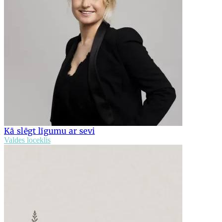
Kā slēgt līgumu ar sevi
Valdes loceklis