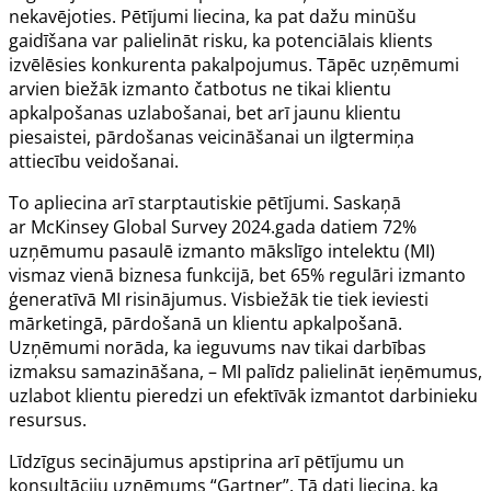
nekavējoties. Pētījumi liecina, ka pat dažu minūšu
gaidīšana var palielināt risku, ka potenciālais klients
izvēlēsies konkurenta pakalpojumus. Tāpēc uzņēmumi
arvien biežāk izmanto čatbotus ne tikai klientu
apkalpošanas uzlabošanai, bet arī jaunu klientu
piesaistei, pārdošanas veicināšanai un ilgtermiņa
attiecību veidošanai.
To apliecina arī starptautiskie pētījumi. Saskaņā
ar
McKinsey Global Survey
2024.gada datiem 72%
uzņēmumu pasaulē izmanto mākslīgo intelektu (MI)
vismaz vienā biznesa funkcijā, bet 65% regulāri izmanto
ģeneratīvā MI risinājumus. Visbiežāk tie tiek ieviesti
mārketingā, pārdošanā un klientu apkalpošanā.
Uzņēmumi norāda, ka ieguvums nav tikai darbības
izmaksu samazināšana, – MI palīdz palielināt ieņēmumus,
uzlabot klientu pieredzi un efektīvāk izmantot darbinieku
resursus.
Līdzīgus secinājumus apstiprina arī pētījumu un
konsultāciju uzņēmums “Gartner”. Tā dati liecina, ka