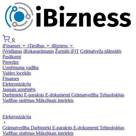
iFinanses
iTiesības
iBizness
iVeidlapas
iRokasgrāmatas
Žurnāls iFiT
Grāmatveža plānotājs
Pasākumi
Pieredze
Uzņēmuma vadība
Valdes loceklis
Finanses
Elektronizācija
Jaunais uzņēmējs
Darbinieki
E-paraksts
E-dokumenti
Grāmatvedība
Tehnoloģijas
Vadības sistēmas
Mākslīgais intelekts
Elektronizācija
Grāmatvedība
Darbinieki
E-paraksts
E-dokumenti
Tehnoloģijas
Vadības sistēmas
Mākslīgais intelekts