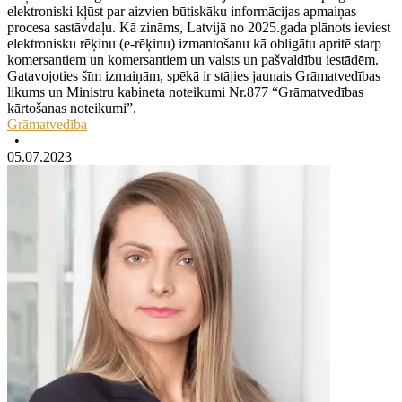
elektroniski kļūst par aizvien būtiskāku informācijas apmaiņas
procesa sastāvdaļu. Kā zināms, Latvijā no 2025.gada plānots ieviest
elektronisku rēķinu (e-rēķinu) izmantošanu kā obligātu apritē starp
komersantiem un komersantiem un valsts un pašvaldību iestādēm.
Gatavojoties šīm izmaiņām, spēkā ir stājies jaunais Grāmatvedības
likums un Ministru kabineta noteikumi Nr.877 “Grāmatvedības
kārtošanas noteikumi”.
Grāmatvedība
•
05.07.2023