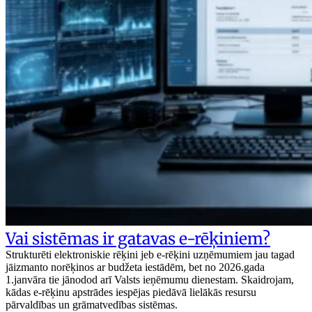
Vai sistēmas ir gatavas e-rēķiniem?
Strukturēti elektroniskie rēķini jeb e-rēķini uzņēmumiem jau tagad
jāizmanto norēķinos ar budžeta iestādēm, bet no 2026.gada
1.janvāra tie jānodod arī Valsts ieņēmumu dienestam. Skaidrojam,
kādas e-rēķinu apstrādes iespējas piedāvā lielākās resursu
pārvaldības un grāmatvedības sistēmas.