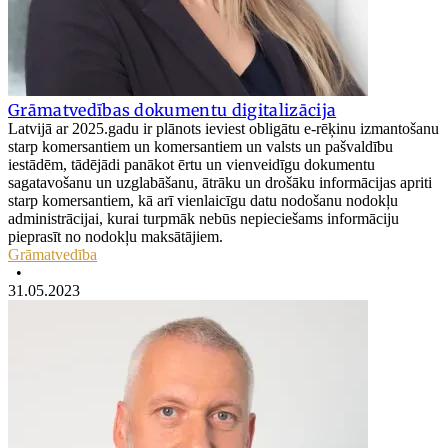
Grāmatvedības dokumentu digitalizācija
Latvijā ar 2025.gadu ir plānots ieviest obligātu e-rēķinu izmantošanu
starp komersantiem un komersantiem un valsts un pašvaldību
iestādēm, tādējādi panākot ērtu un vienveidīgu dokumentu
sagatavošanu un uzglabāšanu, ātrāku un drošāku informācijas apriti
starp komersantiem, kā arī vienlaicīgu datu nodošanu nodokļu
administrācijai, kurai turpmāk nebūs nepieciešams informāciju
pieprasīt no nodokļu maksātājiem.
Grāmatvedība
•
31.05.2023