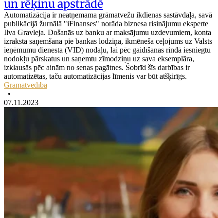
un rēķinu apstrādē
Automatizācija ir neatņemama grāmatvežu ikdienas sastāvdaļa, savā
publikācijā žurnālā "iFinanses" norāda biznesa risinājumu eksperte
Ilva Gravleja. Došanās uz banku ar maksājumu uzdevumiem, konta
izraksta saņemšana pie bankas lodziņa, ikmēneša ceļojums uz Valsts
ieņēmumu dienesta (VID) nodaļu, lai pēc gaidīšanas rindā iesniegtu
nodokļu pārskatus un saņemtu zīmodziņu uz sava eksemplāra,
izklausās pēc ainām no senas pagātnes. Šobrīd šīs darbības ir
automatizētas, taču automatizācijas līmenis var būt atšķirīgs.
Grāmatvedība
•
07.11.2023