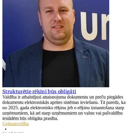
Strukturētie rēķini būs obligāti
Valdība ir atbalstījusi attaisnojuma dokumentu un preču piegādes
dokumentu elektroniskās aprites sistēmas ieviešanu. Tā paredz, ka
no 2025. gada elektronisko rēķinu jeb e-rēķinu izmantošana starp
uzņēmumiem, kā arī starp uzņēmumiem un valsts vai pašvaldību
iestādēm būs obligāta prasība.
Grāmatvedība
•