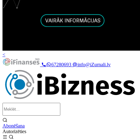
<
67280693
info@iZurnali.lv
Abonēšana
Autorizēties