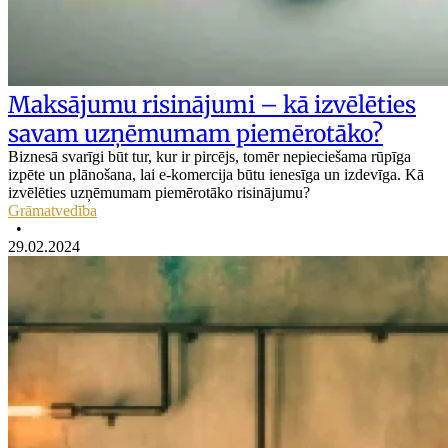
Maksājumu risinājumi – kā izvēlēties
savam uzņēmumam piemērotāko?
Biznesā svarīgi būt tur, kur ir pircējs, tomēr nepieciešama rūpīga
izpēte un plānošana, lai e-komercija būtu ienesīga un izdevīga. Kā
izvēlēties uzņēmumam piemērotāko risinājumu?
Grāmatvedība
•
29.02.2024