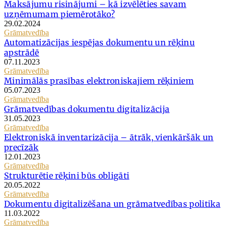
Maksājumu risinājumi – kā izvēlēties savam
uzņēmumam piemērotāko?
29.02.2024
Grāmatvedība
Automatizācijas iespējas dokumentu un rēķinu
apstrādē
07.11.2023
Grāmatvedība
Minimālās prasības elektroniskajiem rēķiniem
05.07.2023
Grāmatvedība
Grāmatvedības dokumentu digitalizācija
31.05.2023
Grāmatvedība
Elektroniskā inventarizācija – ātrāk, vienkāršāk un
precīzāk
12.01.2023
Grāmatvedība
Strukturētie rēķini būs obligāti
20.05.2022
Grāmatvedība
Dokumentu digitalizēšana un grāmatvedības politika
11.03.2022
Grāmatvedība