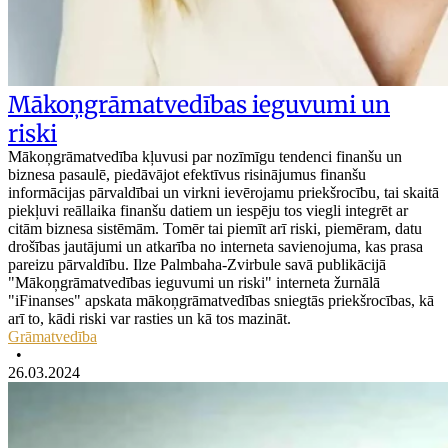
Mākoņgrāmatvedības ieguvumi un
riski
Mākoņgrāmatvedība kļuvusi par nozīmīgu tendenci finanšu un
biznesa pasaulē, piedāvājot efektīvus risinājumus finanšu
informācijas pārvaldībai un virkni ievērojamu priekšrocību, tai skaitā
piekļuvi reāllaika finanšu datiem un iespēju tos viegli integrēt ar
citām biznesa sistēmām. Tomēr tai piemīt arī riski, piemēram, datu
drošības jautājumi un atkarība no interneta savienojuma, kas prasa
pareizu pārvaldību. Ilze Palmbaha-Zvirbule savā publikācijā
"Mākoņgrāmatvedības ieguvumi un riski" interneta žurnālā
"iFinanses" apskata mākoņgrāmatvedības sniegtās priekšrocības, kā
arī to, kādi riski var rasties un kā tos mazināt.
Grāmatvedība
•
26.03.2024