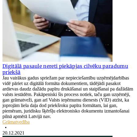
Digitālā pasaule nereti piekāpjas cilvēku paradumu
priekšā
Jau vairākus gadus spriežam par nepieciešamību uzņēmējdarbības
vidē pāriet uz digitālā formāta dokumentiem, tādējādi pasakot
ardievas daudz dažādu papīru drukāšanai un staipīšanai pa dažādām
valsts iestādēm. Pakāpeniski šis process notiek, taču gan uzņēmēji,
gan grāmatveži, gan arī Valsts ieņēmumu dienests (VID) atzīst, ka
joprojām liela daļa dod priekšroku papīra formātam, lai gan,
piemēram, juridisku šķēršļu elektronisko dokumentu izmantošanai
pilnā apmērā Latvijā nav.
Grāmatvedība
•
20.12.2021