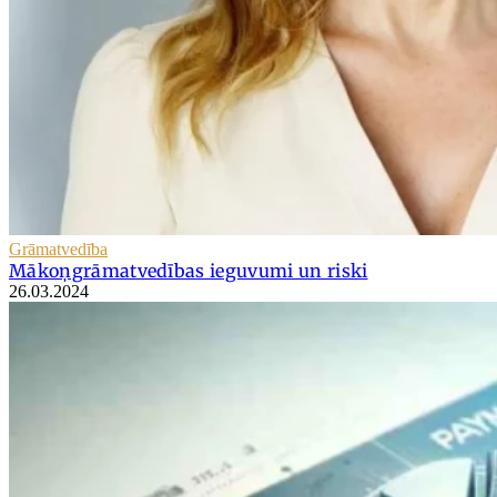
Grāmatvedība
Mākoņgrāmatvedības ieguvumi un riski
26.03.2024