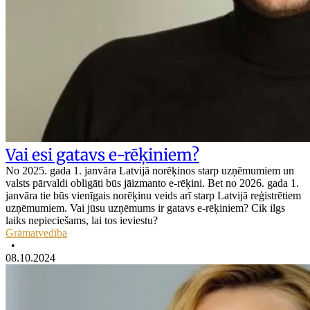
Vai esi gatavs e-rēķiniem?
No 2025. gada 1. janvāra Latvijā norēķinos starp uzņēmumiem un
valsts pārvaldi obligāti būs jāizmanto e-rēķini. Bet no 2026. gada 1.
janvāra tie būs vienīgais norēķinu veids arī starp Latvijā reģistrētiem
uzņēmumiem. Vai jūsu uzņēmums ir gatavs e-rēķiniem? Cik ilgs
laiks nepieciešams, lai tos ieviestu?
Grāmatvedība
•
08.10.2024