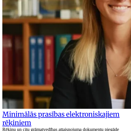
Minimālās prasības elektroniskajiem
rēķiniem
Rēķinu un citu grāmatvedības attaisnojuma dokumentu piegāde