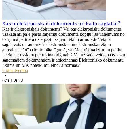
Kas ir elektroniskais dokuments un kā to saglabāt?
Kas ir elektroniskais dokuments? Vai par elektronisku dokumentu
uzskata arī pa e-pastu saņemtu dokumenta kopiju? Ja uzņēmums no
darījuma partnera uz e-pastu saņem rēķinu ar norādi "rēķins
sagatavots un autorizēts elektroniski" un elektroniska rēķinu
apmaiņas kārtība ir atrunāta līgumā, vai šāda rēķina izdruku papīra
veidā var uzskatīt par rēķina oriģinālu? Vai uz šādā veidā pa e-pastu
saņemtajiem dokumentiem ir attiecināmas Elektronisko dokumentu
likuma un MK noteikumu Nr.473 normas?
Grāmatvedība
•
07.01.2022