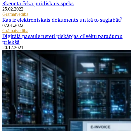
Skenēta čeka juridiskais spēks
25.02.2022
Grāmatvedība
Kas ir elektroniskais dokuments un kā to saglabāt?
07.01.2022
Grāmatvedība
Digitālā pasaule nereti piekāpjas cilvēku paradumu
priekšā
20.12.2021